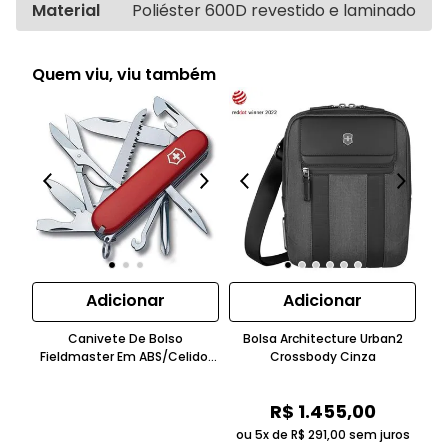
Material
Poliéster 600D revestido e laminado
Quem viu, viu também
Adicionar
Adicionar
Canivete De Bolso
Bolsa Architecture Urban2
C
Fieldmaster Em ABS/Celidor
Crossbody Cinza
Te
Bordô Victorinox
R$
1
.
455
,
00
ou 5x de
R$
291
,
00
sem juros
ou