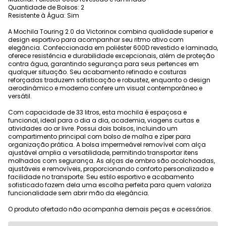
Quantidade de Bolsos: 2
Resistente à Água: Sim
A Mochila Touring 2.0 da Victorinox combina qualidade superior e
design esportivo para acompanhar seu ritmo ativo com
elegância. Confeccionada em poliéster 600D revestido e laminado,
oferece resistência e durabilidade excepcionais, além de proteção
contra água, garantindo segurança para seus pertences em
qualquer situação. Seu acabamento refinado e costuras
reforçadas traduzem sofisticação e robustez, enquanto o design
aerodinâmico e moderno confere um visual contemporâneo e
versátil.
Com capacidade de 33 litros, esta mochila é espaçosa e
funcional, ideal para o dia a dia, academia, viagens curtas e
atividades ao ar livre. Possui dois bolsos, incluindo um
compartimento principal com bolso de malha e zíper para
organização prática. A bolsa impermeável removível com alça
ajustável amplia a versatilidade, permitindo transportar itens
molhados com segurança. As alças de ombro são acolchoadas,
ajustáveis e removíveis, proporcionando conforto personalizado e
facilidade no transporte. Seu estilo esportivo e acabamento
sofisticado fazem dela uma escolha perfeita para quem valoriza
funcionalidade sem abrir mão da elegância.
O produto ofertado não acompanha demais peças e acessórios.