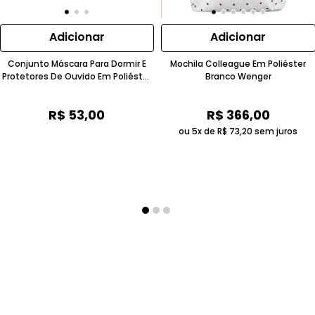
Adicionar
Adicionar
Conjunto Máscara Para Dormir E
Mochila Colleague Em Poliéster
Protetores De Ouvido Em Poliéster
Branco Wenger
Velo Ultra Macio Cinza Wenger
R$
53
,
00
R$
366
,
00
ou 5x de
R$
73
,
20
sem juros