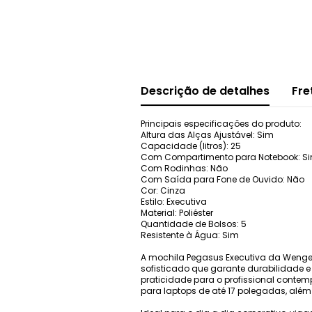
Descrição de detalhes
Fre
Principais especificações do produto:
Altura das Alças Ajustável: Sim
Capacidade (litros): 25
Com Compartimento para Notebook: S
Com Rodinhas: Não
Com Saída para Fone de Ouvido: Não
Cor: Cinza
Estilo: Executiva
Material: Poliéster
Quantidade de Bolsos: 5
Resistente à Água: Sim
A mochila Pegasus Executiva da Wenger
sofisticado que garante durabilidade e
praticidade para o profissional conte
para laptops de até 17 polegadas, além 