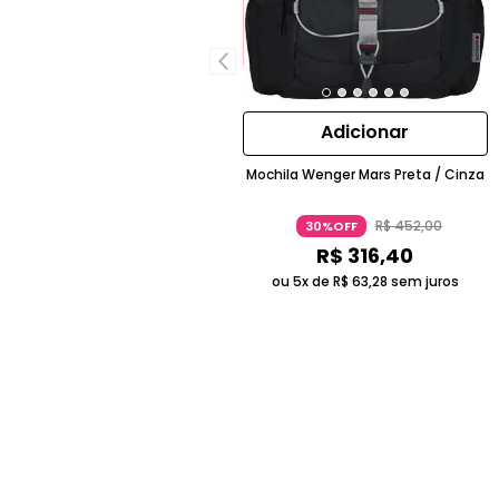
Adicionar
Mochila Wenger Mars Preta / Cinza
R$
452
,
00
30%OFF
R$
316
,
40
ou 5x de
R$
63
,
28
sem juros