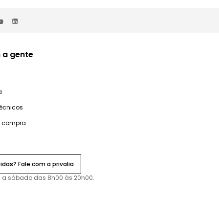
 a gente
a
técnicos
e compra
idas? Fale com a privalia
 a sábado das 8h00 às 20h00.