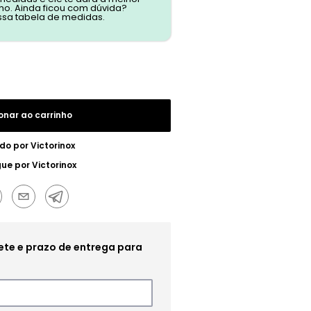
o. Ainda ficou com dúvida?
ssa tabela de medidas.
onar ao carrinho
do por
Victorinox
gue por
Victorinox