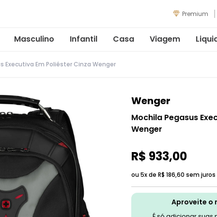
Premium
Masculino
Infantil
Casa
Viagem
Liqui
s Executiva Em Poliéster Cinza Wenger
Wenger
Mochila Pegasus Exec
Wenger
R$
933
,
00
ou 5x de
R$
186
,
60
sem juros
Aproveite o 
É só adicionar suas