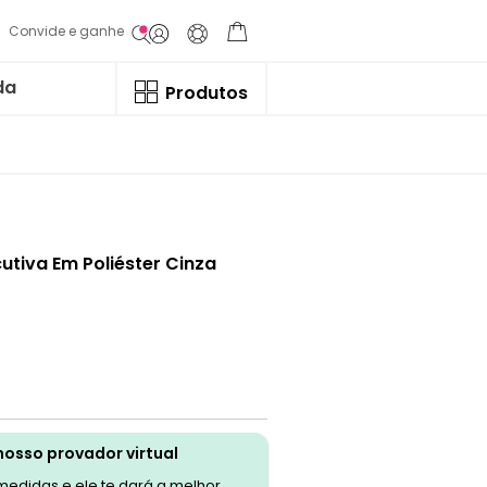
Convide e ganhe
da
Produtos
utiva Em Poliéster Cinza
nosso provador virtual
 medidas e ele te dará a melhor