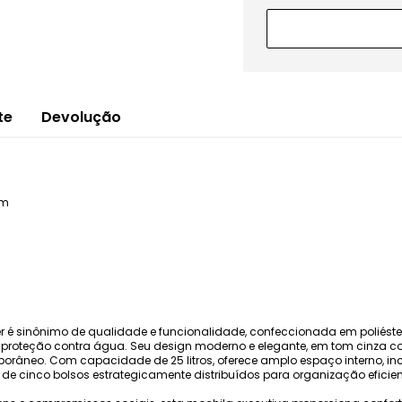
te
Devolução
im
 é sinônimo de qualidade e funcionalidade, confeccionada em poliést
 proteção contra água. Seu design moderno e elegante, em tom cinza com 
mporâneo. Com capacidade de 25 litros, oferece amplo espaço interno,
de cinco bolsos estrategicamente distribuídos para organização eficient