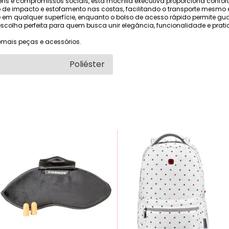
agens e compromissos sociais, esta mochila executiva proporciona confor
de impacto e estofamento nas costas, facilitando o transporte mesmo 
 em qualquer superfície, enquanto o bolso de acesso rápido permite gua
a escolha perfeita para quem busca unir elegância, funcionalidade e pra
mais peças e acessórios.
Poliéster