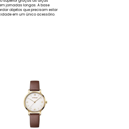
to superior graças às alças
em jornadas longas. A base
rdar objetos que precisam estar
ticidade em um único acessório.