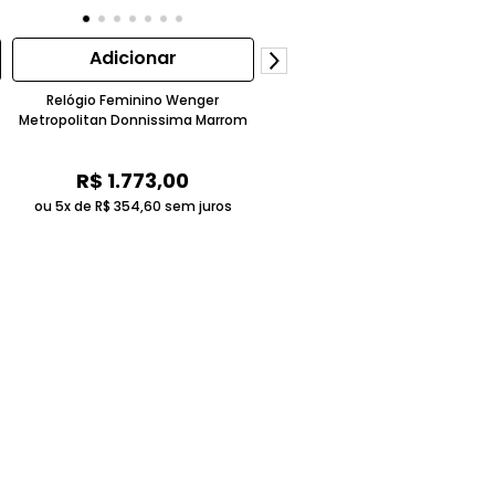
Adicionar
Adicionar
Bolsa Tiracolo LeaSophie Couro
Granulado Sintético Preto Weng
Relógio Feminino Wenger
Metropolitan Donnissima Marrom
R$
295
,
00
ou 4x de
R$
73
,
75
sem juros
R$
1
.
773
,
00
ou 5x de
R$
354
,
60
sem juros