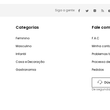
Siga a gente:
Categorias
Fale com
Feminino
F.A.C
Masculino
Minha cont
Infantil
Problemas 
Casa e Decoração
Processo d
Gastronomia
Pedidos
Dúv
De segunda