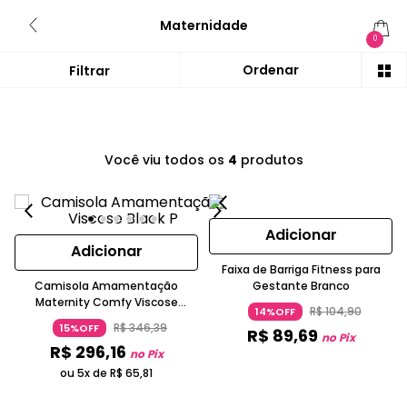
Maternidade
0
Você viu todos os
4
produtos
Adicionar
Adicionar
Faixa de Barriga Fitness para
Camisola Amamentação
Gestante Branco
Maternity Comfy Viscose
R$
104
,
90
14%OFF
Chumbo
R$
346
,
39
15%OFF
R$
89
,
69
no Pix
R$
296
,
16
no Pix
ou 5x de
R$
65
,
81