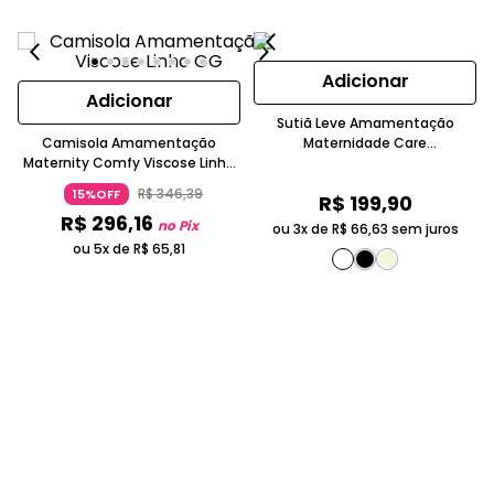
Adicionar
Adicionar
Sutiã Leve Amamentação
Camisola Amamentação
Maternidade Care
Maternity Comfy Viscose Linho
Transpassado Valisere
Bege Claro
R$
346
,
39
15%OFF
R$
199
,
90
R$
296
,
16
no Pix
ou 3x de
R$
66
,
63
sem juros
ou 5x de
R$
65
,
81