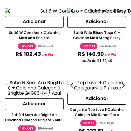
Adicionar
Adicionar
Sutiã W Com Aro + Calcinha
Sutiã Wdp Blissy Taça C +
Maxi Alta Brigitte
Calcinha Maxi String Blissy
R$
119
,
80
R$
164
,
80
14%OFF
15%OFF
R$
102
,
43
R$
140
,
90
no Pix
no Pix
ou 2x de
R$
82
,
40
Adicionar
Adicionar
Conjunto Top Leve E Calcinha
Sutiã N Sem Aro Brigitte +
Caleçon Nilo Renda Roxo
Calcinha Caleçon Brigitte 24863
Valisere
R$
239
,
80
5%OFF
R$
119
,
80
14%OFF
R$
227
,
81