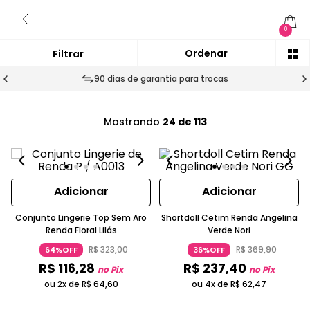
0
90 dias de garantia para trocas
Mostrando
24 de 113
Adicionar
Adicionar
Conjunto Lingerie Top Sem Aro
Shortdoll Cetim Renda Angelina
Renda Floral Lilás
Verde Nori
R$
323
,
00
R$
369
,
90
64%OFF
36%OFF
R$
116
,
28
R$
237
,
40
no Pix
no Pix
ou 2x de
R$
64
,
60
ou 4x de
R$
62
,
47