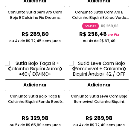
Adicionar
Adicionar
Conjunto Sutiã Sem Aro Com
Conjunto Sutiã Com Aro E
Bojo E Calcinha Fio Dreams
Calcinha Biquíni Etérea Verde
Renda Laise Verde Claro
Água Valisere
R$
269
,
98
5%OFF
R$
289
,
80
R$
256
,
48
no Pix
ou 4x de
R$
72
,
45
sem juros
ou 4x de
R$
67
,
49
Adicionar
Adicionar
Conjunto Sutiã Bojo Taça B
Conjunto Sutiã Leve Com Bojo
Calcinha Biquíni Renda Bordô
Removível Calcinha Biquíni
Valisere
Renda Bege Claro
R$
329
,
98
R$
289
,
98
ou 5x de
R$
65
,
99
sem juros
ou 4x de
R$
72
,
49
sem juros