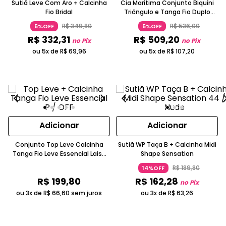
Sutiã Leve Com Aro + Calcinha
Cia Marítima Conjunto Biquíni
Fio Bridal
Triângulo e Tanga Fio Duplo
Oásis Off White
R$
349
,
80
R$
536
,
00
5%OFF
5%OFF
R$
332
,
31
R$
509
,
20
no Pix
no Pix
ou 5x de
R$
69
,
96
ou 5x de
R$
107
,
20
Adicionar
Adicionar
Conjunto Top Leve Calcinha
Sutiã WP Taça B + Calcinha Midi
Tanga Fio Leve Essencial Laise
Shape Sensation
Renda Bege Claro
R$
189
,
80
14%OFF
R$
199
,
80
R$
162
,
28
no Pix
ou 3x de
R$
66
,
60
sem juros
ou 3x de
R$
63
,
26