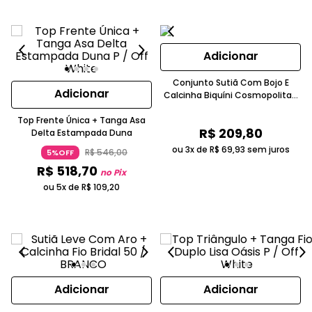
Adicionar
Conjunto Sutiã Com Bojo E
Adicionar
Calcinha Biquíni Cosmopolitan
Renda Azul Marinho
Top Frente Única + Tanga Asa
R$
209
,
80
Delta Estampada Duna
ou 3x de
R$
69
,
93
sem juros
R$
546
,
00
5%OFF
R$
518
,
70
no Pix
ou 5x de
R$
109
,
20
Adicionar
Adicionar