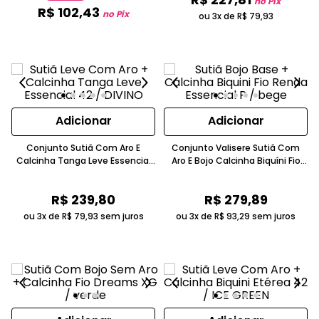
no Pix
R$
102
,
43
no Pix
ou 3x de
R$
79
,
93
Adicionar
Adicionar
Conjunto Sutiã Com Aro E
Conjunto Valisere Sutiã Com
Calcinha Tanga Leve Essencial
Aro E Bojo Calcinha Biquíni Fio
Laise Bordô
Renda Essencial Caramelo
R$
239
,
80
R$
279
,
89
ou 3x de
R$
79
,
93
sem juros
ou 3x de
R$
93
,
29
sem juros