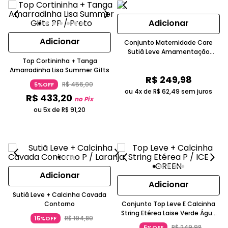
Adicionar
Adicionar
Conjunto Maternidade Care
Sutiã Leve Amamentação
Top Cortininha + Tanga
Calcinha Biquíni Branco Valisere
Amarradinha Lisa Summer Gifts
R$
249
,
98
R$
456
,
00
5%OFF
ou 4x de
R$
62
,
49
sem juros
R$
433
,
20
no Pix
ou 5x de
R$
91
,
20
Adicionar
Adicionar
Sutiã Leve + Calcinha Cavada
Contorno
Conjunto Top Leve E Calcinha
String Etérea Laise Verde Água
R$
194
,
80
15%OFF
Valisere
R$
249
,
98
5%OFF