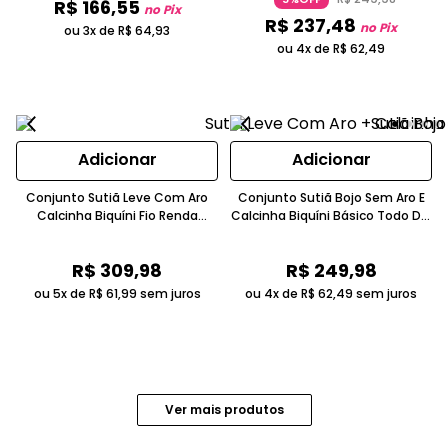
R$
166
,
55
no Pix
R$
237
,
48
no Pix
ou 3x de
R$
64
,
93
ou 4x de
R$
62
,
49
Adicionar
Adicionar
Conjunto Sutiã Leve Com Aro
Conjunto Sutiã Bojo Sem Aro E
Calcinha Biquíni Fio Renda
Calcinha Biquíni Básico Todo Dia
Chumbo
Microfibra Bronze
R$
309
,
98
R$
249
,
98
ou 5x de
R$
61
,
99
sem juros
ou 4x de
R$
62
,
49
sem juros