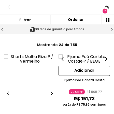
0
90 dias de garantia para trocas
Mostrando
24 de 755
Adicionar
Pijama Poá Carlota Costa
R$
505
,
77
70%OFF
R$
151
,
73
ou 2x de
R$
75
,
86
sem juros