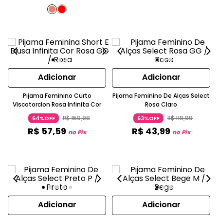
Adicionar
Adicionar
Pijama Feminino Curto
Pijama Feminino De Alças Select
Viscotorcion Rosa Infinita Cor
Rosa Claro
R$
159
,
99
R$
119
,
99
64%OFF
63%OFF
R$
57
,
59
R$
43
,
99
no Pix
no Pix
Adicionar
Adicionar