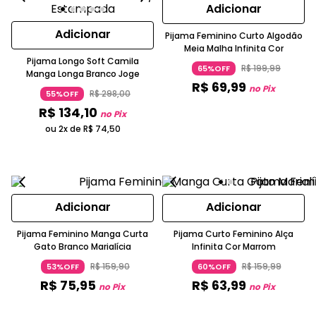
Adicionar
Adicionar
Pijama Feminino Curto Algodão
Meia Malha Infinita Cor
Pijama Longo Soft Camila
R$
199
,
99
65%OFF
Manga Longa Branco Joge
R$
69
,
99
no Pix
R$
298
,
00
55%OFF
R$
134
,
10
no Pix
ou 2x de
R$
74
,
50
Adicionar
Adicionar
Pijama Feminino Manga Curta
Pijama Curto Feminino Alça
Gato Branco Marialícia
Infinita Cor Marrom
R$
159
,
90
R$
159
,
99
53%OFF
60%OFF
R$
75
,
95
R$
63
,
99
no Pix
no Pix