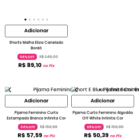
Adicionar
Shorts Malha Eliza Canelado
Bordô
R$
245
,
00
64%OFF
R$
89
,
10
no Pix
Adicionar
Adicionar
Pijama Feminino Curto
Pijama Curto Feminino Algodão
Estampado Branco Infinita Cor
Off White Infinita Cor
R$
159
,
99
R$
159
,
99
64%OFF
69%OFF
R$
57
,
59
R$
50
,
39
no Pix
no Pix