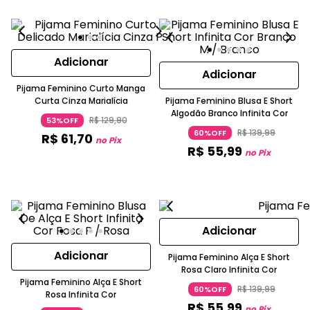
Adicionar
Adicionar
Pijama Feminino Curto Manga
Curta Cinza Marialícia
Pijama Feminino Blusa E Short
Algodão Branco Infinita Cor
R$
129
,
90
53%OFF
R$
139
,
99
60%OFF
R$
61
,
70
no Pix
R$
55
,
99
no Pix
Adicionar
Adicionar
Pijama Feminino Alça E Short
Rosa Claro Infinita Cor
Pijama Feminino Alça E Short
R$
139
,
99
60%OFF
Rosa Infinita Cor
R$
55
,
99
no Pix