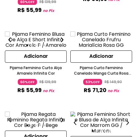
R$
139
,
99
60%OFF
R$
55
,
99
no Pix
Adicionar
Adicionar
Pijama Feminino Curto Alça
Pijama Curto Feminino
Amarelo Infinita Cor
Canelado Manga Curta Rosa
Escuro Marialícia
R$
139
,
99
R$
149
,
90
60%OFF
53%OFF
R$
55
,
99
R$
71
,
20
no Pix
no Pix
Adicionar