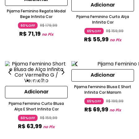
Adicionar
Pijama Feminino Regata Modal
Bege Infinita Cor
Pijama Feminino Curto Alça
Infinita Cor
R$
179
,
99
60%OFF
R$
159
,
99
65%OFF
R$
71
,
19
no Pix
R$
55
,
99
no Pix
Adicionar
Pijama Feminino Blusa E Short
Adicionar
Infinita Cor Marrom
R$
199
,
99
65%OFF
Pijama Feminino Curto Blusa
R$
69
,
99
Alça E Short Infinita Cor
no Pix
R$
159
,
99
60%OFF
R$
63
,
99
no Pix