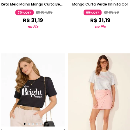
Reto Meia Malha Manga Curta Bege
Manga Curta Verde Infinita Cor
Claro
R$
104
,
99
R$
99
,
99
70%OFF
69%OFF
R$
31
,
19
R$
31
,
19
no Pix
no Pix