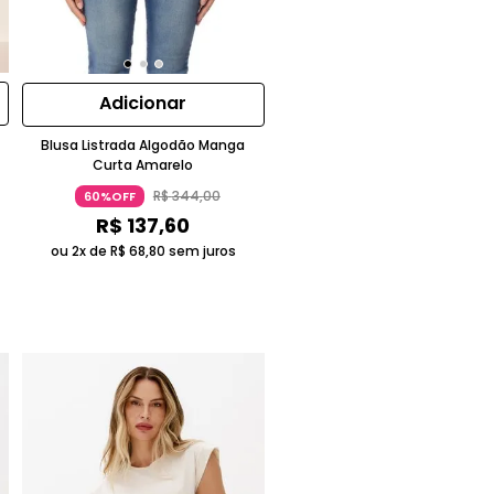
Adicionar
Blusa Listrada Algodão Manga
Curta Amarelo
R$
344
,
00
60%OFF
R$
137
,
60
ou 2x de
R$
68
,
80
sem juros