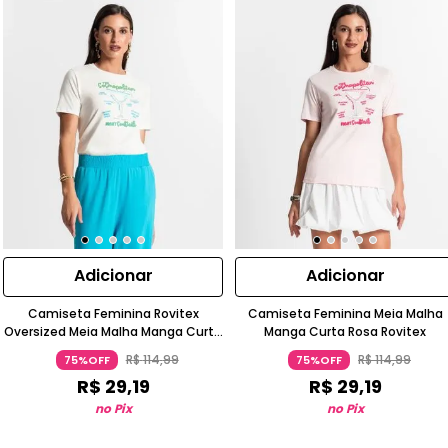
Adicionar
Adicionar
Camiseta Feminina Rovitex
Camiseta Feminina Meia Malha
Oversized Meia Malha Manga Curta
Manga Curta Rosa Rovitex
Bege
R$
114
,
99
R$
114
,
99
75%OFF
75%OFF
R$
29
,
19
R$
29
,
19
no Pix
no Pix