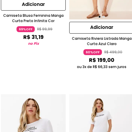
Adicionar
Camiseta Blusa Feminina Manga
Curta Preto Infinita Cor
Adicionar
R$
99
,
99
69%OFF
R$
31
,
19
Camiseta Riviera Listrada Manga
no Pix
Curta Azul Claro
R$
499
,
00
60%OFF
R$
199
,
00
ou 3x de
R$
66
,
33
sem juros