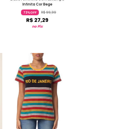
Infinita Cor Bege
R$
99
,
99
73%OFF
R$
27
,
29
no Pix