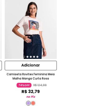
Adicionar
Camiseta Rovitex Feminina Meia
Malha Manga Curta Rosa
R$
124
,
99
74%OFF
R$
32
,
79
no Pix