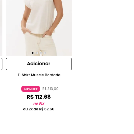
Adicionar
T-Shirt Muscle Bordada
R$
313
,
00
64%OFF
R$
112
,
68
no Pix
ou 2x de
R$
62
,
60