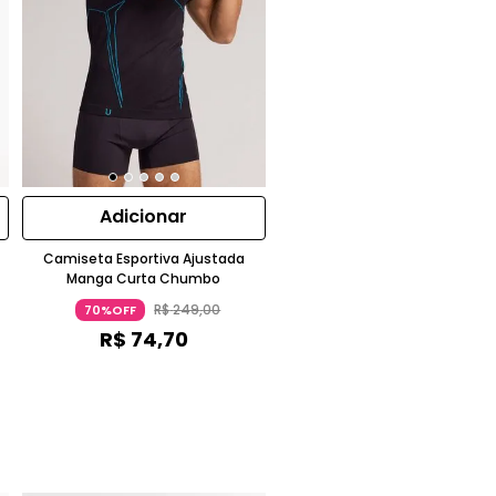
Adicionar
Camiseta Esportiva Ajustada
Manga Curta Chumbo
R$
249
,
00
70%OFF
R$
74
,
70