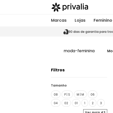
Marcas
Lojas
Feminino
s de garantia para trocas
90 dias de garantia para tro
moda-feminina
Mo
Filtros
Tamanho
08
P | S
M | M
06
04
02
01
1
2
3
Ver mais
43