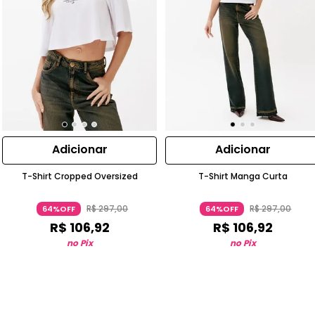
Adicionar
Adicionar
T-Shirt Cropped Oversized
T-Shirt Manga Curta
R$
297
,
00
R$
297
,
00
64%OFF
64%OFF
R$
106
,
92
R$
106
,
92
no Pix
no Pix