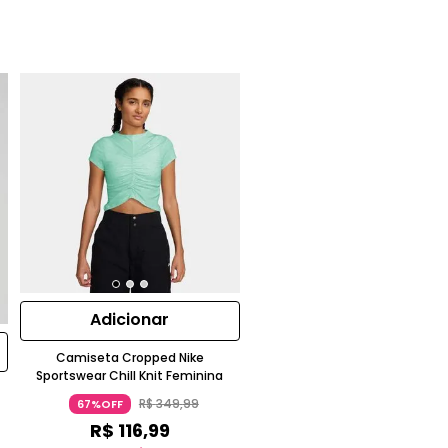
Adicionar
Camiseta Cropped Nike
Sportswear Chill Knit Feminina
R$
349
,
99
67%OFF
R$
116
,
99