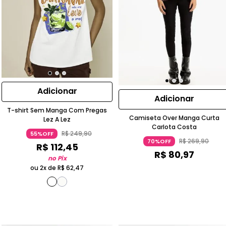
Adicionar
Adicionar
T-shirt Sem Manga Com Pregas
Camiseta Over Manga Curta
Lez A Lez
Carlota Costa
R$
249
,
90
55%OFF
R$
269
,
90
70%OFF
R$
112
,
45
R$
80
,
97
no Pix
ou 2x de
R$
62
,
47