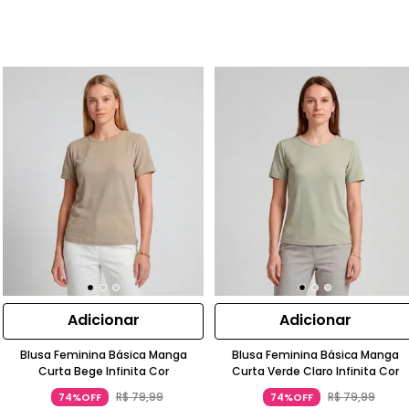
Adicionar
Adicionar
Blusa Feminina Básica Manga
Blusa Feminina Básica Manga
Curta Bege Infinita Cor
Curta Verde Claro Infinita Cor
R$
79
,
99
R$
79
,
99
74%OFF
74%OFF