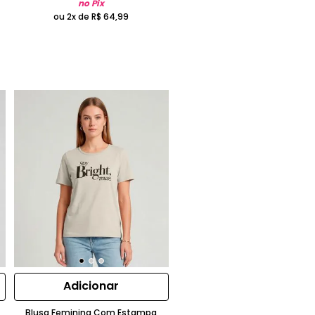
no Pix
ou 2x de
R$
64
,
99
Adicionar
Blusa Feminina Com Estampa