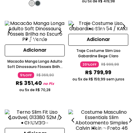
ou 5x de
R$
419
,
98
Adicionar
Adicionar
Traje Costume Slim Liso
Gabardine Bege Claro
Macacão Manga Longa Adulto
R$
999
,
99
20%OFF
Soft Dinossauro Fósseis Brilha
R$
799
,
99
no Escuro
R$
369
,
90
5%OFF
ou 5x de
R$
159
,
99
sem juros
R$
351
,
40
no Pix
ou 5x de
R$
70
,
28