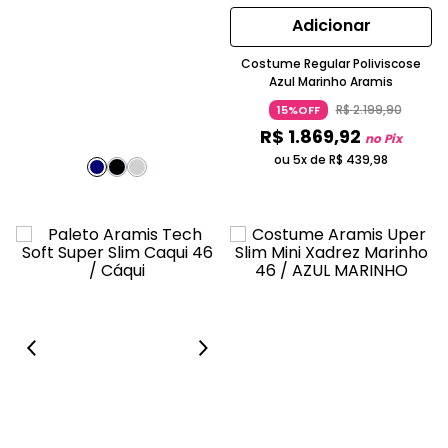
Adicionar
Costume Regular Poliviscose
Azul Marinho Aramis
R$
2
.
199
,
90
15%OFF
R$
1
.
869
,
92
no Pix
ou 5x de
R$
439
,
98