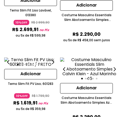
Adicionar
Adicionar
Terno Slim Fit Liso Lavável,
013380
Costume Masculino Essentials
Slim Abotoamento Simples
R$
2
.
999
,
90
10%OFF
Chumbo CKS Premium Label
R$
2
.
699
,
91
no Pix
R$
2
.
290
,
00
ou 5x de
R$
599
,
98
ou 5x de
R$
458
,
00
sem juros
Adicionar
Terno Slim Fit PV Liso; 601283
Adicionar
R$
1
.
799
,
90
10%OFF
Costume Masculino Essentials
R$
1
.
619
,
91
Slim Abotoamento Simples Azul
no Pix
Marinho
ou 5x de
R$
359
,
98
R$
2
.
290
,
00