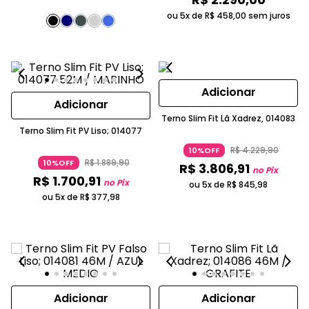
ou 5x de
R$
458
,
00
sem juros
Adicionar
Adicionar
Terno Slim Fit Lã Xadrez, 014083
Terno Slim Fit PV Liso; 014077
R$
4
.
229
,
90
10%OFF
R$
1
.
889
,
90
10%OFF
R$
3
.
806
,
91
no Pix
R$
1
.
700
,
91
no Pix
ou 5x de
R$
845
,
98
ou 5x de
R$
377
,
98
Adicionar
Adicionar