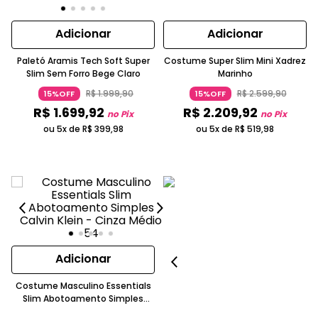
Adicionar
Adicionar
Paletó Aramis Tech Soft Super
Costume Super Slim Mini Xadrez
Slim Sem Forro Bege Claro
Marinho
R$
1
.
999
,
90
R$
2
.
599
,
90
15%OFF
15%OFF
R$
1
.
699
,
92
R$
2
.
209
,
92
no Pix
no Pix
ou 5x de
R$
399
,
98
ou 5x de
R$
519
,
98
Adicionar
Costume Masculino Essentials
Slim Abotoamento Simples
Cinza Médio