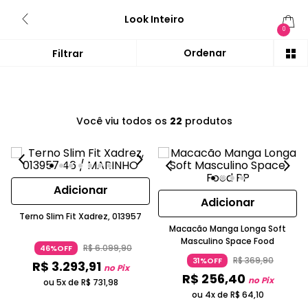
Look Inteiro
0
Você viu todos os
22
produtos
Adicionar
Adicionar
Terno Slim Fit Xadrez, 013957
Macacão Manga Longa Soft
Masculino Space Food
R$
6
.
099
,
90
46%OFF
R$
369
,
90
31%OFF
R$
3
.
293
,
91
no Pix
R$
256
,
40
no Pix
ou 5x de
R$
731
,
98
ou 4x de
R$
64
,
10