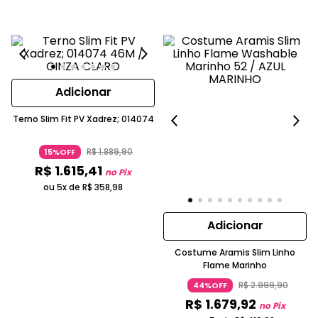
Adicionar
Terno Slim Fit PV Xadrez; 014074
R$
1
.
889
,
90
15%OFF
R$
1
.
615
,
41
no Pix
ou 5x de
R$
358
,
98
Adicionar
Costume Aramis Slim Linho
Flame Marinho
R$
2
.
999
,
90
44%OFF
R$
1
.
679
,
92
no Pix