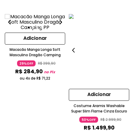
Adicionar
Macacão Manga Longa Soft
Masculino Dragão Camping
R$
399
,
90
29%OFF
R$
284
,
90
no Pix
ou 4x de
R$
71
,
22
Adicionar
Costume Aramis Washable
Super Slim Flame Cinza Escuro
R$
2
.
999
,
90
50%OFF
R$
1
.
499
,
90