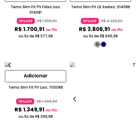
Terno Slim Fit PV Falso Liso;
Terno Slim Fit Lã Xadrez; 014086
014081
R$
1
.
889
,
90
R$
4
.
229
,
90
10%OFF
10%OFF
R$
1
.
700
,
91
R$
3
.
806
,
91
no Pix
no Pix
ou 5x de
R$
377
,
98
ou 5x de
R$
845
,
98
Adicionar
Terno Slim Fit PV Liso; 700088
R$
1
.
499
,
90
10%OFF
R$
1
.
349
,
91
no Pix
ou 5x de
R$
299
,
98