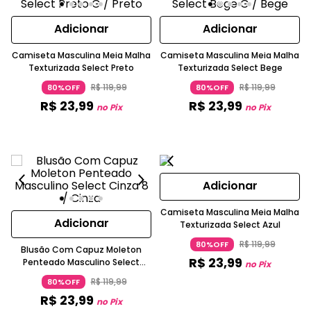
Adicionar
Adicionar
Camiseta Masculina Meia Malha
Camiseta Masculina Meia Malha
Texturizada Select Preto
Texturizada Select Bege
R$
119
,
99
R$
119
,
99
80%OFF
80%OFF
R$
23
,
99
R$
23
,
99
no Pix
no Pix
Adicionar
Camiseta Masculina Meia Malha
Adicionar
Texturizada Select Azul
R$
119
,
99
80%OFF
Blusão Com Capuz Moleton
R$
23
,
99
Penteado Masculino Select
no Pix
Cinza
R$
119
,
99
80%OFF
R$
23
,
99
no Pix