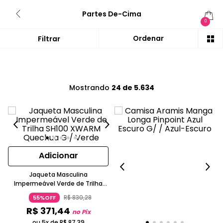
Partes De-Cima
0
Mostrando
24 de 5.634
Adicionar
Jaqueta Masculina
Impermeável Verde de Trilha
SH100 XWARM Quechua
R$
830
,
28
55%OFF
R$
371
,
44
no Pix
ou 5x de
R$
87
,
39