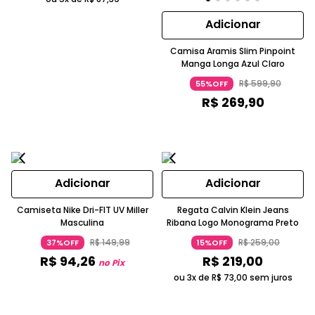
Adicionar
Camisa Aramis Slim Pinpoint
Manga Longa Azul Claro
R$
599
,
90
55%OFF
R$
269
,
90
Adicionar
Adicionar
Camiseta Nike Dri-FIT UV Miller
Regata Calvin Klein Jeans
Masculina
Ribana Logo Monograma Preto
R$
149
,
99
R$
259
,
00
37%OFF
15%OFF
R$
94
,
26
R$
219
,
00
no Pix
ou 3x de
R$
73
,
00
sem juros