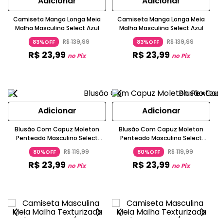
Adicionar
Adicionar
Camiseta Manga Longa Meia
Camiseta Manga Longa Meia
Malha Masculina Select Azul
Malha Masculina Select Azul
R$
139
,
99
R$
139
,
99
83%OFF
83%OFF
R$
23
,
99
R$
23
,
99
no Pix
no Pix
Adicionar
Adicionar
Blusão Com Capuz Moleton
Blusão Com Capuz Moleton
Penteado Masculino Select
Penteado Masculino Select
Verde
Marrom
R$
119
,
99
R$
119
,
99
80%OFF
80%OFF
R$
23
,
99
R$
23
,
99
no Pix
no Pix