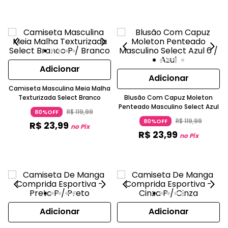
Adicionar
Adicionar
Camiseta Masculina Meia Malha
Texturizada Select Branco
Blusão Com Capuz Moleton
Penteado Masculino Select Azul
R$
119
,
99
80%OFF
R$
119
,
99
80%OFF
R$
23
,
99
no Pix
R$
23
,
99
no Pix
Adicionar
Adicionar