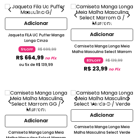
Adicionar
Adicionar
Jaqueta FILA UC Puffer Manga
Longa Cinza
Camiseta Manga Longa Meia
R$
699
,
99
5%OFF
Malha Masculina Select Marrom
R$
664
,
99
no Pix
R$
139
,
99
83%OFF
ou 5x de
R$
139
,
99
R$
23
,
99
no Pix
Adicionar
Adicionar
Camiseta Manga Longa Meia
Camiseta Manga Longa Meia
Malha Masculina Select Verde
Malha Masculina Select Marrom