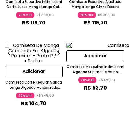
Camiseta Esportiva Intimissimi
Camiseta Esportiva Ajustada
Corte Justo Manga Longa Gola
Manga Longa Cinza Escuro
Alta Preta
R$
399
,
00
R$
399
,
00
70%OFF
70%OFF
R$
119
,
70
R$
119
,
70
Adicionar
Camiseta Masculina Intimissimi
Adicionar
Algodão Supima Extrafino
Manga Curta Gola Careca
R$
179
,
00
70%OFF
Camiseta Corte Regular Manga
Branco
R$
53
,
70
Longa Algodão Mercerizado
Chumbo
R$
349
,
00
70%OFF
R$
104
,
70