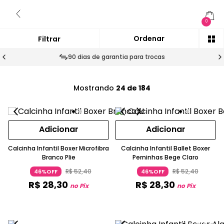
0
90 dias de garantia para trocas
Mostrando
24 de 184
Adicionar
Adicionar
Calcinha Infantil Boxer Microfibra
Calcinha Infantil Ballet Boxer
Branco Plie
Perninhas Bege Claro
R$
52
,
40
R$
52
,
40
46%OFF
46%OFF
R$
28
,
30
R$
28
,
30
no Pix
no Pix