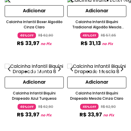
Adicionar
Adicionar
Calcinha Infantil Boxer Algodão
Calcinha Infantil Biquíni
Cinza Claro
Tradicional Algodão Mescla
Cinza Claro
R$
62
,
90
R$
57
,
65
46%OFF
46%OFF
R$
33
,
97
R$
31
,
13
no Pix
no Pix
Adicionar
Adicionar
Calcinha Infantil Biquíni
Calcinha Infantil Biquíni
Drapeado Azul Turquesa
Drapeado Mescla Cinza Claro
R$
62
,
90
R$
62
,
90
46%OFF
46%OFF
R$
33
,
97
R$
33
,
97
no Pix
no Pix