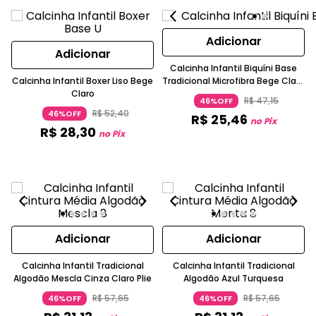
Adicionar
Adicionar
Calcinha Infantil Biquíni Base
Calcinha Infantil Boxer Liso Bege
Tradicional Microfibra Bege Claro
Claro
Plie
R$
47
,
15
46%OFF
R$
52
,
40
46%OFF
R$
25
,
46
no Pix
R$
28
,
30
no Pix
Adicionar
Adicionar
Calcinha Infantil Tradicional
Calcinha Infantil Tradicional
Algodão Mescla Cinza Claro Plie
Algodão Azul Turquesa
R$
57
,
65
R$
57
,
65
46%OFF
46%OFF