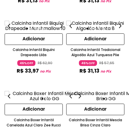
R$
31
,
13
R$
31
,
13
no Pix
no Pix
Adicionar
Adicionar
Calcinha Infantil Biquíni
Calcinha Infantil Tradicional
Drapeado Lilás
Algodão Azul Turquesa Plie
R$
62
,
90
R$
57
,
65
46%OFF
46%OFF
R$
33
,
97
R$
31
,
13
no Pix
no Pix
Adicionar
Adicionar
Calcinha Boxer Infantil
Calcinha Boxer Infantil Mescla
Canelada Azul Claro Zee Rucci
Brisa Cinza Claro