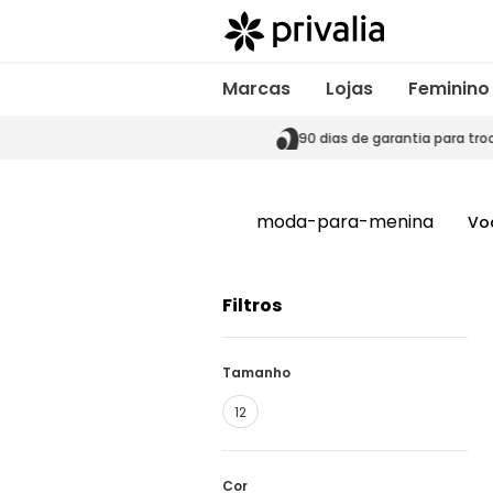
Marcas
Lojas
Feminino
s de garantia para trocas
90 dias de garantia para tro
moda-para-menina
Vo
Filtros
Tamanho
12
Cor