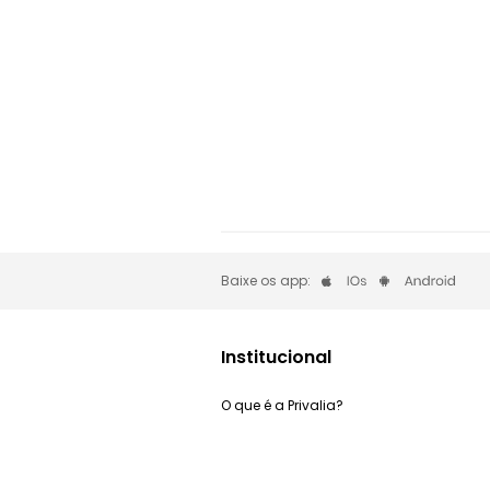
Baixe os app:
Institucional
O que é a Privalia?
Privacidade e Cookies
Trabalhe Conosco