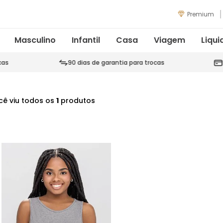
Premium
Masculino
Infantil
Casa
Viagem
Liqui
cas
90 dias de garantia para trocas
cê viu todos os
1
produtos