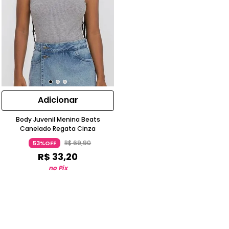
Adicionar
Body Juvenil Menina Beats
Canelado Regata Cinza
R$
69
,
90
53%OFF
R$
33
,
20
no Pix