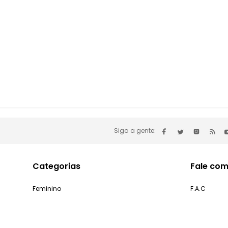
Siga a gente:
Categorias
Fale com
Feminino
F.A.C
Masculino
Minha cont
Infantil
Problemas 