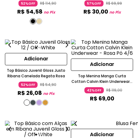
R$
114
,
90
R$
69
,
99
52%OFF
57%OFF
R$
54
,
58
R$
30
,
00
no Pix
no Pix
Adicionar
Adicionar
Top Básico Juvenil Gloss Justo
Ribana Canelada Regata Rosa
Top Menina Manga Curta
Cotton Calvin Klein Underwear -
R$
54
,
90
52%OFF
Rosa Pó
R$
119
,
00
42%OFF
R$
26
,
08
no Pix
R$
69
,
00
Adicionar