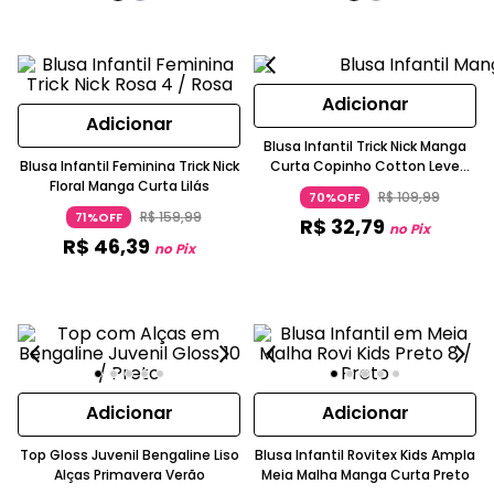
Adicionar
Adicionar
Blusa Infantil Trick Nick Manga
Blusa Infantil Feminina Trick Nick
Curta Copinho Cotton Leve
Floral Manga Curta Lilás
Bege
R$
109
,
99
70%OFF
R$
159
,
99
71%OFF
R$
32
,
79
no Pix
R$
46
,
39
no Pix
Adicionar
Adicionar
Top Gloss Juvenil Bengaline Liso
Blusa Infantil Rovitex Kids Ampla
Alças Primavera Verão
Meia Malha Manga Curta Preto