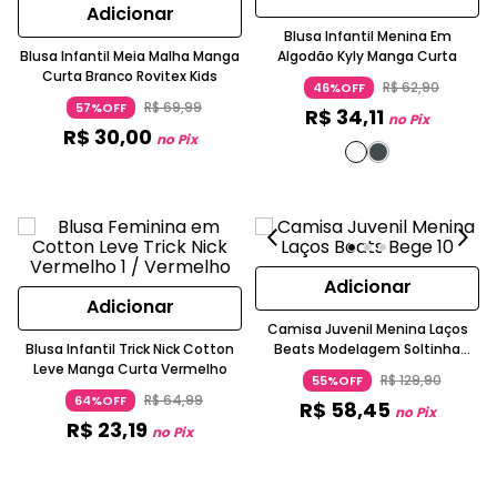
Adicionar
Blusa Infantil Menina Em
Blusa Infantil Meia Malha Manga
Algodão Kyly Manga Curta
Curta Branco Rovitex Kids
R$
62
,
90
46%OFF
R$
69
,
99
57%OFF
R$
34
,
11
no Pix
R$
30
,
00
no Pix
Adicionar
Adicionar
Camisa Juvenil Menina Laços
Blusa Infantil Trick Nick Cotton
Beats Modelagem Soltinha
Leve Manga Curta Vermelho
Manga Curta Bufante Bege
R$
129
,
90
55%OFF
R$
64
,
99
64%OFF
R$
58
,
45
no Pix
R$
23
,
19
no Pix