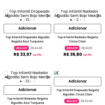
Adicionar
Adicionar
Top Infantil Drapeado Algodão
Top Infantil Nadador Regata
Regata Azul Turquesa
Cinza Claro
R$
62
,
90
R$
68
,
15
46%OFF
46%OFF
R$
33
,
97
R$
36
,
80
no Pix
no Pix
Adicionar
Adicionar
Top Infantil Drapeado Regata
Algodão Cinza Claro
Top Infantil Nadador Regata
R$
62
,
90
46%OFF
Algodão Azul Turquesa