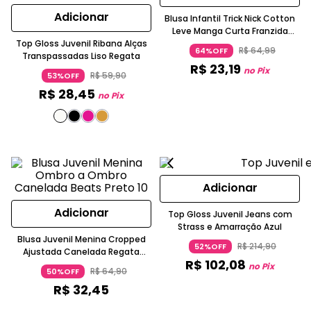
Adicionar
Blusa Infantil Trick Nick Cotton
Leve Manga Curta Franzida
Top Gloss Juvenil Ribana Alças
Branco
R$
64
,
99
64%OFF
Transpassadas Liso Regata
R$
23
,
19
no Pix
R$
59
,
90
53%OFF
R$
28
,
45
no Pix
Adicionar
Adicionar
Top Gloss Juvenil Jeans com
Strass e Amarração Azul
Blusa Juvenil Menina Cropped
R$
214
,
90
52%OFF
Ajustada Canelada Regata
R$
102
,
08
Chumbo
no Pix
R$
64
,
90
50%OFF
R$
32
,
45