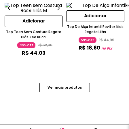
Adicionar
Adicionar
Top De Alça Infantil Rovitex Kids
Top Teen Sem Costura Regata
Regata Lilás
Lilás Zee Rucci
R$
44
,
99
59%OFF
R$
62
,
90
30%OFF
R$
18
,
60
no Pix
R$
44
,
03