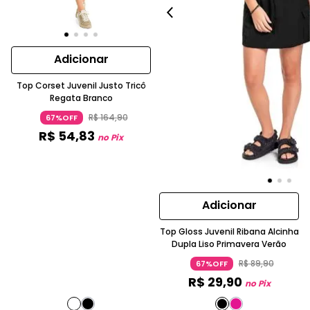
Adicionar
Top Corset Juvenil Justo Tricô
Regata Branco
R$
164
,
90
67%OFF
R$
54
,
83
no Pix
Adicionar
Top Gloss Juvenil Ribana Alcinha
Dupla Liso Primavera Verão
R$
89
,
90
67%OFF
R$
29
,
90
no Pix