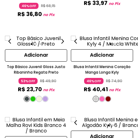
R$
33
,
97
no Pix
R$
68
,
15
46%OFF
R$
36
,
80
no Pix
Adicionar
Adicionar
Top Básico Juvenil Gloss Justo
Blusa Infantil Menina Coração
Ribaninha Regata Preto
Manga Longa Kyly
R$
49
,
90
R$
74
,
90
53%OFF
46%OFF
R$
23
,
70
R$
40
,
41
no Pix
no Pix
Adicionar