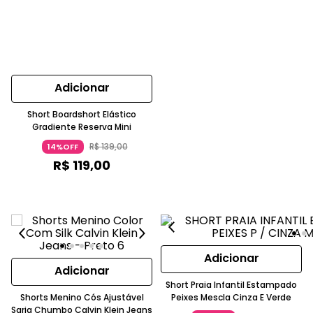
Adicionar
Short Boardshort Elástico
Gradiente Reserva Mini
R$
139
,
00
14%OFF
R$
119
,
00
Adicionar
Adicionar
Short Praia Infantil Estampado
Shorts Menino Cós Ajustável
Peixes Mescla Cinza E Verde
Sarja Chumbo Calvin Klein Jeans