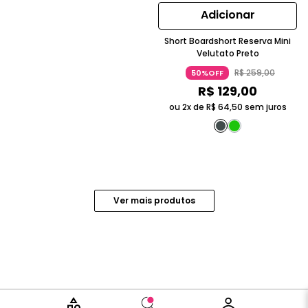
Adicionar
Short Boardshort Reserva Mini
Velutato Preto
R$
259
,
00
50%OFF
R$
129
,
00
ou 2x de
R$
64
,
50
sem juros