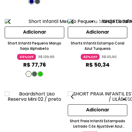
Adicionar
Adicionar
Short Infantil Pequeno Marujo
Shorts Infantil Estampa Coral
Sarja Alphabeto
Azul Turquesa
R$
139
,
95
R$
83
,
90
44%OFF
40%OFF
R$
77
,
76
R$
50
,
34
Adicionar
Short Praia Infantil Estampado
Listrado Cós Ajustável Azul
Listrado