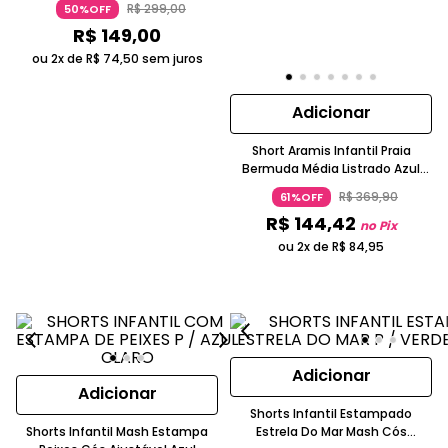
R$
299
,
00
50%OFF
R$
149
,
00
ou 2x de
R$
74
,
50
sem juros
Adicionar
Short Aramis Infantil Praia
Bermuda Média Listrado Azul
Claro
R$
369
,
90
61%OFF
R$
144
,
42
no Pix
ou 2x de
R$
84
,
95
Adicionar
Adicionar
Shorts Infantil Estampado
Shorts Infantil Mash Estampa
Estrela Do Mar Mash Cós