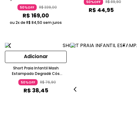
R$
89
,
90
50%OFF
R$
339
,
00
50%OFF
R$
44
,
95
R$
169
,
00
ou 2x de
R$
84
,
50
sem juros
Adicionar
Short Praia Infantil Mash
Estampado Degradé Cós
Ajustável Verde
R$
76
,
90
50%OFF
R$
38
,
45