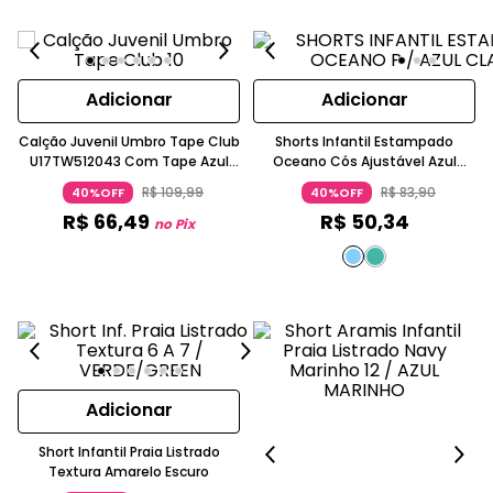
Adicionar
Adicionar
Calção Juvenil Umbro Tape Club
Shorts Infantil Estampado
U17TW512043 Com Tape Azul
Oceano Cós Ajustável Azul
Marinho
Claro
R$
109
,
99
R$
83
,
90
40%OFF
40%OFF
R$
66
,
49
R$
50
,
34
no Pix
Adicionar
Short Infantil Praia Listrado
Textura Amarelo Escuro