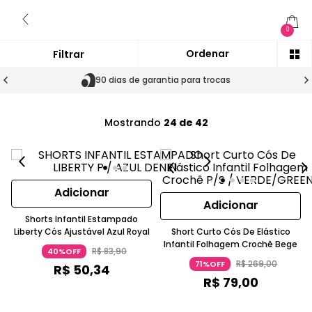
0
90 dias de garantia para trocas
Mostrando
24 de 42
Adicionar
Adicionar
Shorts Infantil Estampado
Liberty Cós Ajustável Azul Royal
Short Curto Cós De Elástico
Infantil Folhagem Crochê Bege
R$
83
,
90
40%OFF
R$
269
,
00
71%OFF
R$
50
,
34
R$
79
,
00