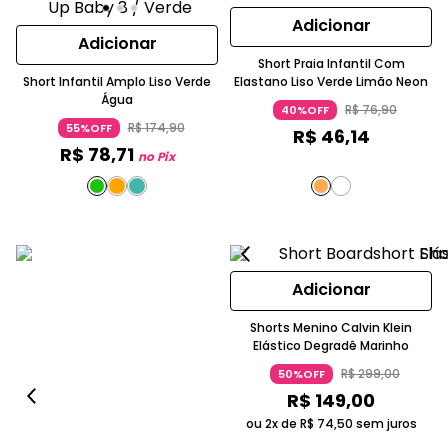
Adicionar
Adicionar
Short Praia Infantil Com
Short Infantil Amplo Liso Verde
Elastano Liso Verde Limão Neon
Água
R$
76
,
90
40%OFF
R$
174
,
90
55%OFF
R$
46
,
14
R$
78
,
71
no Pix
Adicionar
Shorts Menino Calvin Klein
Elástico Degradê Marinho
R$
299
,
00
50%OFF
R$
149
,
00
ou 2x de
R$
74
,
50
sem juros