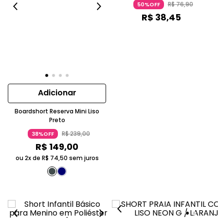
R$
76
,
90
50%OFF
R$
38
,
45
Adicionar
Boardshort Reserva Mini Liso
Preto
R$
239
,
00
38%OFF
R$
149
,
00
ou 2x de
R$
74
,
50
sem juros