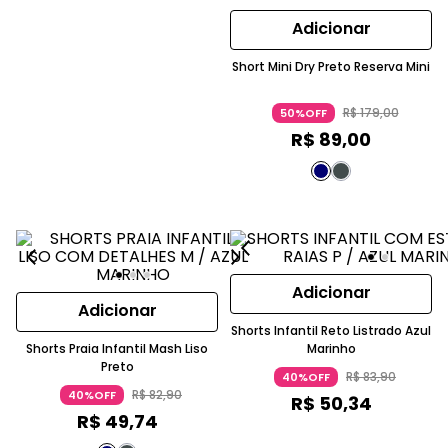
Adicionar
Short Mini Dry Preto Reserva Mini
R$
179
,
00
50%OFF
R$
89
,
00
Adicionar
Adicionar
Shorts Infantil Reto Listrado Azul
Shorts Praia Infantil Mash Liso
Marinho
Preto
R$
83
,
90
40%OFF
R$
82
,
90
40%OFF
R$
50
,
34
R$
49
,
74