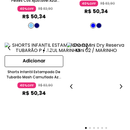
Peixes Cós Ajustável Azul
Ajustável Algodão Azul Escuro
R$
83
,
90
40%OFF
Marinho
R$
83
,
90
40%OFF
R$
50
,
34
R$
50
,
34
Adicionar
Shorts Infantil Estampado De
Tubarão Mash Camuflado Azul
Marinho
R$
83
,
90
40%OFF
R$
50
,
34