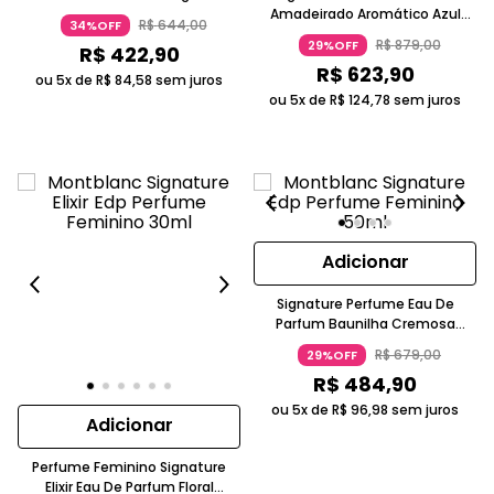
Amadeirada Preto E Prata
Amadeirado Aromático Azul
R$
644
,
00
34%OFF
Montblanc
50ml Montblanc
R$
879
,
00
29%OFF
R$
422
,
90
R$
623
,
90
ou 5x de
R$
84
,
58
sem juros
ou 5x de
R$
124
,
78
sem juros
Adicionar
Signature Perfume Eau De
Parfum Baunilha Cremosa
Opalescente Feminino
R$
679
,
00
29%OFF
Montblanc
R$
484
,
90
ou 5x de
R$
96
,
98
sem juros
Adicionar
Perfume Feminino Signature
Elixir Eau De Parfum Floral