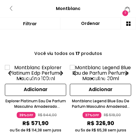
Montblanc
0
Você viu todos os
17
produtos
Adicionar
Adicionar
Explorer Platinum Eau De Parfum
Montblanc Legend Blue Eau De
Masculino Amadeirado
Parfum Masculino Amadeirado
Ambarado Frescor Cristalino
Aromático 30ml Azul Montblanc
R$
944
,
00
R$
519
,
00
39%OFF
37%OFF
Prateado Montblanc
R$
571
,
90
R$
326
,
90
ou 5x de
R$
114
,
38
sem juros
ou 5x de
R$
65
,
38
sem juros