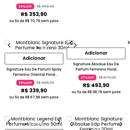
Oriental Montblanc 30ml
R$
499
,
00
29%OFF
R$
353
,
90
ou 5x de
R$
70
,
78
sem juros
Adicionar
Adicionar
Signature Absolue Eau De
Signature Eau De Parfum Spray
Parfum Feminino Floral
Feminino Oriental Floral
Ambarado Frutal Frasco
R$
679
,
00
27%OFF
Almiscarada Opalescente 30ml
Facetado Dourado 50ml
R$
469
,
00
28%OFF
R$
493
,
90
Montblanc
Montblanc
R$
339
,
90
ou 5x de
R$
98
,
78
sem juros
ou 5x de
R$
67
,
98
sem juros