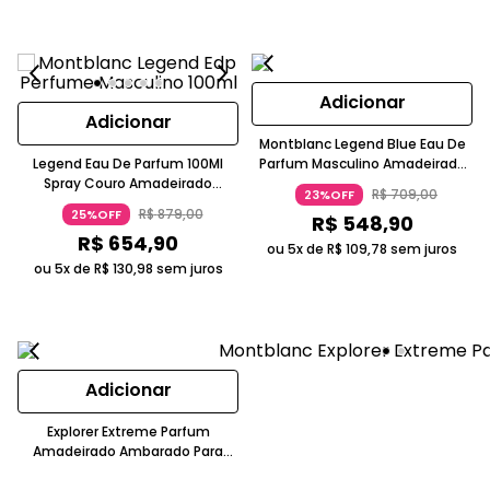
Adicionar
Adicionar
Montblanc Legend Blue Eau De
Legend Eau De Parfum 100Ml
Parfum Masculino Amadeirado
Spray Couro Amadeirado
Aromático Frasco Azul 50ml
R$
709
,
00
23%OFF
Masculino Montblanc
Montblanc
R$
879
,
00
25%OFF
R$
548
,
90
R$
654
,
90
ou 5x de
R$
109
,
78
sem juros
ou 5x de
R$
130
,
98
sem juros
Adicionar
Explorer Extreme Parfum
Amadeirado Ambarado Para
Noite Preto Montblanc