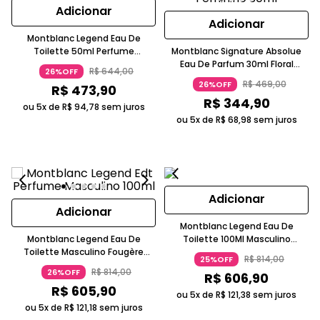
Adicionar
Adicionar
Montblanc Legend Eau De
Toilette 50ml Perfume
Montblanc Signature Absolue
Masculino Fougère Amadeirada
Eau De Parfum 30ml Floral
R$
644
,
00
26%OFF
Fresca
Ambarado Frutal Frasco
R$
469
,
00
26%OFF
R$
473
,
90
Facetado Dourado Montblanc
R$
344
,
90
ou 5x de
R$
94
,
78
sem juros
ou 5x de
R$
68
,
98
sem juros
Adicionar
Adicionar
Montblanc Legend Eau De
Montblanc Legend Eau De
Toilette 100Ml Masculino
Toilette Masculino Fougère
Fougère Amadeirada Fresca
R$
814
,
00
25%OFF
Amadeirada 100ml Preto
Laca Branca Montblanc
R$
814
,
00
26%OFF
R$
606
,
90
Montblanc
R$
605
,
90
ou 5x de
R$
121
,
38
sem juros
ou 5x de
R$
121
,
18
sem juros