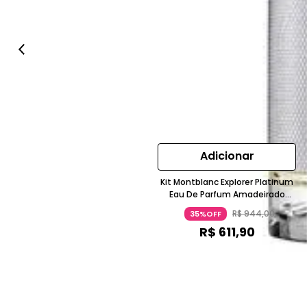
Adicionar
Kit Montblanc Explorer Platinum
Eau De Parfum Amadeirado
100Ml Mini 7,5Ml Gel 100Ml
R$
944
,
00
35%OFF
R$
611
,
90