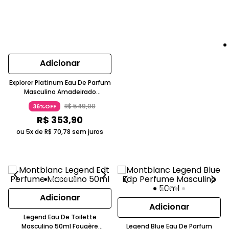
Adicionar
Explorer Platinum Eau De Parfum
Masculino Amadeirado
Ambarado Prateado 30ml
R$
549
,
00
36%OFF
Montblanc
R$
353
,
90
ou 5x de
R$
70
,
78
sem juros
Adicionar
Adicionar
Legend Eau De Toilette
Masculino 50ml Fougère
Legend Blue Eau De Parfum