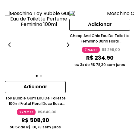
Adicionar
Cheap And Chic Eau De Toilette
Feminino 30ml Floral
Amadeirado Vermelho E Preto
R$
299
,
00
21%OFF
Moschino
R$
234
,
90
ou 3x de
R$
78
,
30
sem juros
Adicionar
Toy Bubble Gum Eau De Toilette
100ml Frutal Floral Doce Rosa
Moschino
R$
649
,
00
22%OFF
R$
508
,
90
ou 5x de
R$
101
,
78
sem juros