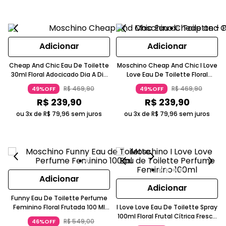
Adicionar
Adicionar
Cheap And Chic Eau De Toilette
Moschino Cheap And Chic I Love
30ml Floral Adocicado Dia A Dia
Love Eau De Toilette Floral
Moschino
Cítrico Moschino
R$
469
,
90
R$
469
,
90
49%OFF
49%OFF
R$
239
,
90
R$
239
,
90
ou 3x de
R$
79
,
96
sem juros
ou 3x de
R$
79
,
96
sem juros
Adicionar
Adicionar
Funny Eau De Toilette Perfume
Feminino Floral Frutada 100 Ml
I Love Love Eau De Toilette Spray
Moschino
100ml Floral Frutal Cítrica Fresca
R$
549
,
00
46%OFF
Azul Laranja Moschino