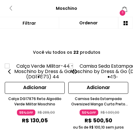
Moschino
0
Você viu todos os
22
produtos
Adicionar
Adicionar
Calça DG17876 Reta Algodão
Camisa Seda Estampada
Verde Militar Moschino
Oversized Manga Curta Preto
Moschino
R$
289
,
00
R$
1
.
001
,
00
55%OFF
50%OFF
R$
130
,
05
R$
500
,
50
ou 5x de
R$
100
,
10
sem juros