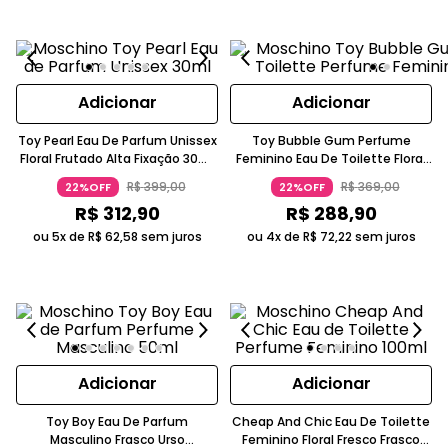
Adicionar
Adicionar
Toy Pearl Eau De Parfum Unissex
Toy Bubble Gum Perfume
Floral Frutado Alta Fixação 30ml
Feminino Eau De Toilette Floral
Moschino
Frutada Rosa 30 Ml Moschino
R$
399
,
00
R$
369
,
00
22%OFF
22%OFF
R$
312
,
90
R$
288
,
90
ou 5x de
R$
62
,
58
sem juros
ou 4x de
R$
72
,
22
sem juros
Adicionar
Adicionar
Toy Boy Eau De Parfum
Cheap And Chic Eau De Toilette
Masculino Frasco Urso
Feminino Floral Fresco Frasco