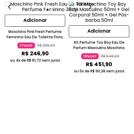
Adicionar
Adicionar
Moschino Pink Fresh Perfume
Feminino Eau De Toilette Floral
Frutal Cristalino 30ml Spray
Kit Perfume Toy Boy Eau De
R$
299
,
00
17%OFF
Parfum Masculino Moschino
R$
246
,
90
R$
549
,
00
18%OFF
ou 4x de
R$
61
,
72
sem juros
R$
451
,
90
ou 5x de
R$
90
,
38
sem juros