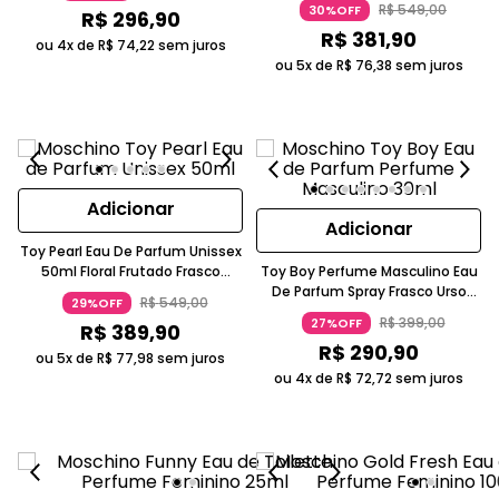
R$
549
,
00
30%OFF
R$
296
,
90
R$
381
,
90
ou 4x de
R$
74
,
22
sem juros
ou 5x de
R$
76
,
38
sem juros
Adicionar
Adicionar
Toy Pearl Eau De Parfum Unissex
50ml Floral Frutado Frasco
Toy Boy Perfume Masculino Eau
Iridescente Moschino
De Parfum Spray Frasco Urso
R$
549
,
00
29%OFF
Preto Metálico Moschino
R$
399
,
00
27%OFF
R$
389
,
90
R$
290
,
90
ou 5x de
R$
77
,
98
sem juros
ou 4x de
R$
72
,
72
sem juros