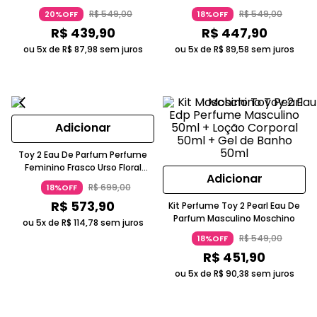
Metalizado Prateado E Preto
Vermelho E Preto Moschino
R$
549
,
00
R$
549
,
00
20%OFF
18%OFF
Moschino
R$
439
,
90
R$
447
,
90
ou 5x de
R$
87
,
98
sem juros
ou 5x de
R$
89
,
58
sem juros
Adicionar
Toy 2 Eau De Parfum Perfume
Feminino Frasco Urso Floral
Adicionar
Amadeirado Transparente
R$
699
,
00
18%OFF
Dourado Moschino
R$
573
,
90
Kit Perfume Toy 2 Pearl Eau De
Parfum Masculino Moschino
ou 5x de
R$
114
,
78
sem juros
R$
549
,
00
18%OFF
R$
451
,
90
ou 5x de
R$
90
,
38
sem juros