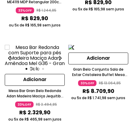
R$
829
,
90
ME4119 MDP Retangular 200cm
Nogal Escritório
ou 5x de
R$
165
,
98
sem juros
R$
1
.
244
,
85
33%OFF
R$
829
,
90
ou 5x de
R$
165
,
98
sem juros
Adicionar
Gran Belo Conjunto Sala de
Estar Cristaleira Buffet Mesa
Adicionar
Centro Aparador Off White
R$
13
.
064
,
85
33%OFF
R$
8
.
709
,
90
Mesa Bar Gran Belo Redonda
Adan Madeira Maciça Jequitibá
ou 5x de
R$
1
.
741
,
98
sem juros
Amêndoa Mel 70cm
R$
3
.
494
,
85
33%OFF
R$
2
.
329
,
90
ou 5x de
R$
465
,
98
sem juros