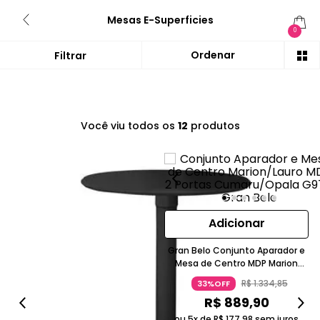
Mesas E-Superficies
0
Você viu todos os
12
produtos
Adicionar
Gran Belo Conjunto Aparador e
Mesa de Centro MDP Marion
Lauro Cumaru Opala
R$
1
.
334
,
85
33%OFF
R$
889
,
90
ou 5x de
R$
177
,
98
sem juros