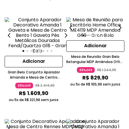
Adicionar
Mesa de Reunião Gran Belo
Adicionar
Retangular MDP Amêndoa Office
ME4119 200cm
R$
1
.
244
,
85
33%OFF
Gran Belo Conjunto Aparador
R$
829
,
90
Amanda e Mesa de Centro
Bento 2 Gavetas Pés Metal
ou 5x de
R$
165
,
98
sem juros
R$
2
.
414
,
85
33%OFF
Dourado Fendi
R$
1
.
609
,
90
ou 5x de
R$
321
,
98
sem juros