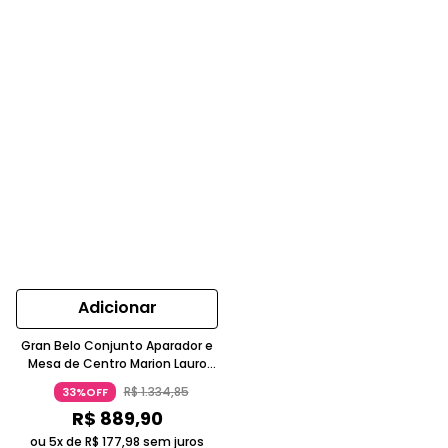
Adicionar
Gran Belo Conjunto Aparador e
Mesa de Centro Marion Lauro
MDP Cinamomo Off White
R$
1
.
334
,
85
33%OFF
R$
889
,
90
ou 5x de
R$
177
,
98
sem juros