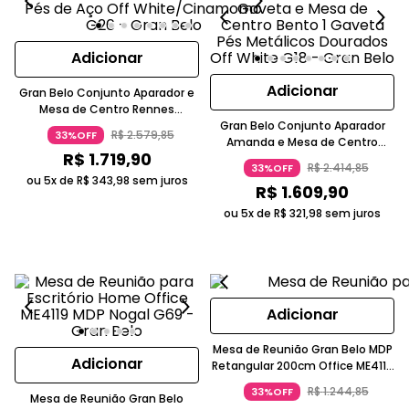
Adicionar
Adicionar
Gran Belo Conjunto Aparador e
Mesa de Centro Rennes
MDF/MDP Pés Aço Off White
Gran Belo Conjunto Aparador
R$
2
.
579
,
85
33%OFF
Amanda e Mesa de Centro
R$
1
.
719
,
90
Bento Off White Pés Metal
R$
2
.
414
,
85
33%OFF
Dourado
ou 5x de
R$
343
,
98
sem juros
R$
1
.
609
,
90
ou 5x de
R$
321
,
98
sem juros
Adicionar
Mesa de Reunião Gran Belo MDP
Adicionar
Retangular 200cm Office ME4119
Rústico Branco
R$
1
.
244
,
85
33%OFF
Mesa de Reunião Gran Belo