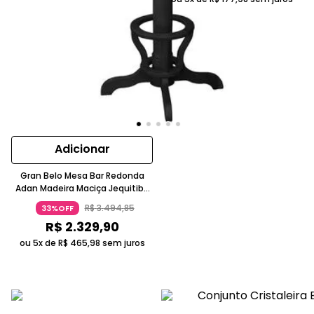
Adicionar
Gran Belo Mesa Bar Redonda
Adan Madeira Maciça Jequitibá
Preto Fosco 70cm
R$
3
.
494
,
85
33%OFF
R$
2
.
329
,
90
ou 5x de
R$
465
,
98
sem juros