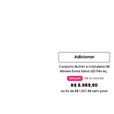
Adicionar
Conjunto Buffet e Cristaleira HB
Móveis Évora Saluti LED Pés Aço
Dourado Off White
R$
10
.
484
,
85
33%OFF
R$
6
.
989
,
90
ou 5x de
R$
1
.
397
,
98
sem juros