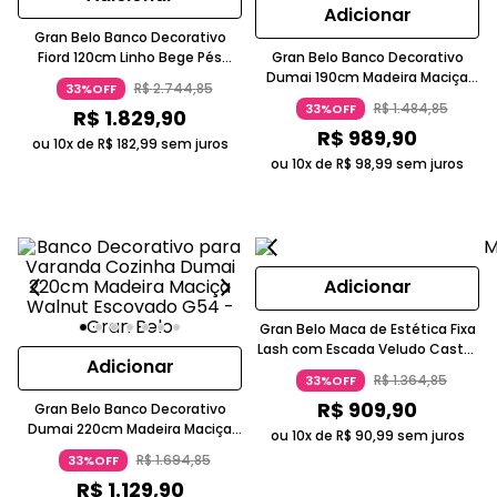
Adicionar
Gran Belo Banco Decorativo
Fiord 120cm Linho Bege Pés
Gran Belo Banco Decorativo
Madeira Maciça
Dumai 190cm Madeira Maciça
R$
2
.
744
,
85
33%OFF
Walnut Escovado Rústico
R$
1
.
484
,
85
33%OFF
R$
1
.
829
,
90
R$
989
,
90
ou 10x de
R$
182
,
99
sem juros
ou 10x de
R$
98
,
99
sem juros
Adicionar
Gran Belo Maca de Estética Fixa
Lash com Escada Veludo Castor
Adicionar
G83
R$
1
.
364
,
85
33%OFF
R$
909
,
90
Gran Belo Banco Decorativo
Dumai 220cm Madeira Maciça
ou 10x de
R$
90
,
99
sem juros
Walnut Escovado
R$
1
.
694
,
85
33%OFF
R$
1
.
129
,
90