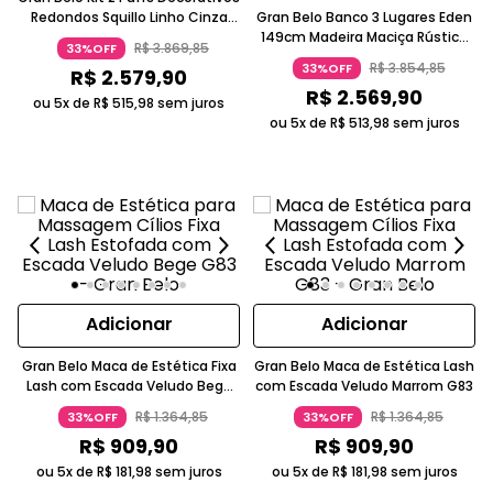
Redondos Squillo Linho Cinza
Gran Belo Banco 3 Lugares Eden
Pés Aço Preto
149cm Madeira Maciça Rústico
R$
3
.
869
,
85
33%OFF
Rustic Brown
R$
3
.
854
,
85
33%OFF
R$
2
.
579
,
90
R$
2
.
569
,
90
ou 5x de
R$
515
,
98
sem juros
ou 5x de
R$
513
,
98
sem juros
Adicionar
Adicionar
Gran Belo Maca de Estética Fixa
Gran Belo Maca de Estética Lash
Lash com Escada Veludo Bege
com Escada Veludo Marrom G83
G83
R$
1
.
364
,
85
R$
1
.
364
,
85
33%OFF
33%OFF
R$
909
,
90
R$
909
,
90
ou 5x de
R$
181
,
98
sem juros
ou 5x de
R$
181
,
98
sem juros