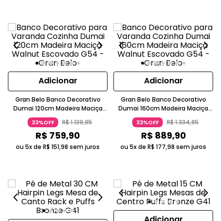
Adicionar
Adicionar
Gran Belo Banco Decorativo
Gran Belo Banco Decorativo
Dumai 120cm Madeira Maciça
Dumai 160cm Madeira Maciça
Walnut Escovado Marrom Escuro
Walnut Escovado Rústico
R$
1
.
139
,
85
R$
1
.
334
,
85
33%OFF
33%OFF
R$
759
,
90
R$
889
,
90
ou 5x de
R$
151
,
98
sem juros
ou 5x de
R$
177
,
98
sem juros
Adicionar