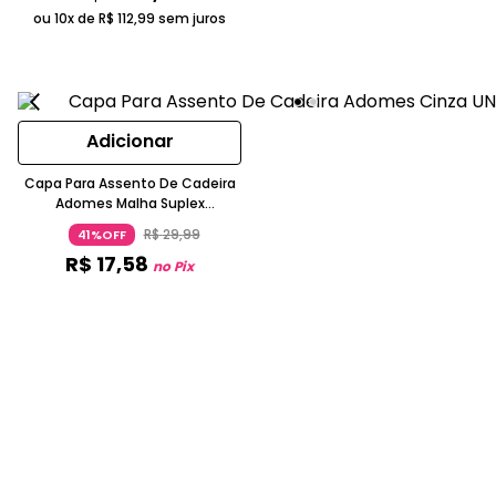
ou 10x de
R$
112
,
99
sem juros
Adicionar
Capa Para Assento De Cadeira
Adomes Malha Suplex
Geométrica Cinza
R$
29
,
99
41%OFF
R$
17
,
58
no Pix