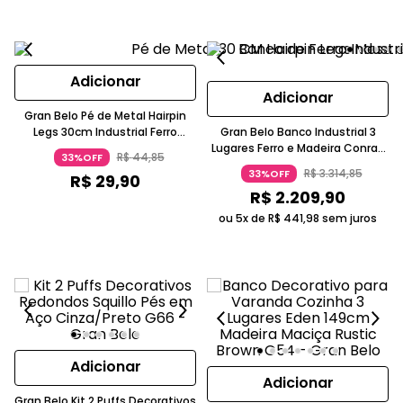
Adicionar
Adicionar
Gran Belo Pé de Metal Hairpin
Legs 30cm Industrial Ferro
Gran Belo Banco Industrial 3
Maciço Dourado G41
Lugares Ferro e Madeira Conrad
R$
44
,
85
33%OFF
Oregon G04 Marrom
R$
3
.
314
,
85
33%OFF
R$
29
,
90
R$
2
.
209
,
90
ou 5x de
R$
441
,
98
sem juros
Adicionar
Adicionar
Gran Belo Kit 2 Puffs Decorativos