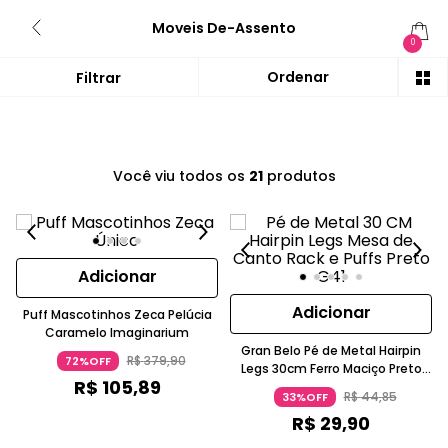
Moveis De-Assento
0
Você viu todos os
21
produtos
Adicionar
Adicionar
Puff Mascotinhos Zeca Pelúcia
Caramelo Imaginarium
Gran Belo Pé de Metal Hairpin
R$
379
,
90
72%OFF
Legs 30cm Ferro Maciço Preto
R$
105
,
89
G41
R$
44
,
85
33%OFF
R$
29
,
90