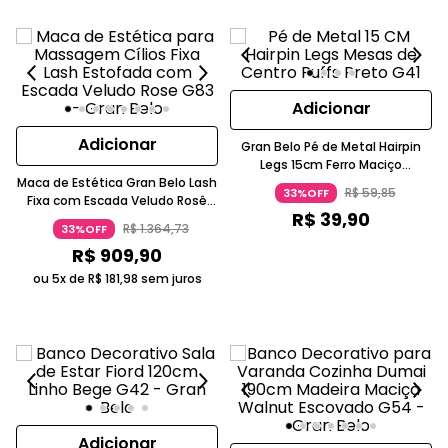
Adicionar
Adicionar
Gran Belo Pé de Metal Hairpin
Legs 15cm Ferro Maciço
Maca de Estética Gran Belo Lash
Industrial Preto G41
R$
59
,
85
33%OFF
Fixa com Escada Veludo Rosê
R$
39
,
90
G83
R$
1
.
364
,
73
33%OFF
R$
909
,
90
ou 5x de
R$
181
,
98
sem juros
Adicionar