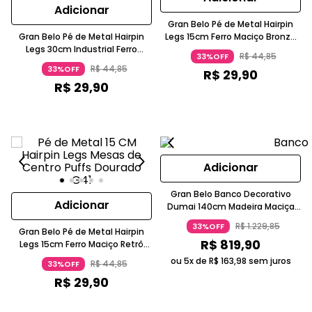
Adicionar
Gran Belo Pé de Metal Hairpin
Gran Belo Pé de Metal Hairpin
Legs 15cm Ferro Maciço Bronze
Legs 30cm Industrial Ferro
G41
R$
44
,
85
33%OFF
Maciço Bronze G41
R$
44
,
85
33%OFF
R$
29
,
90
R$
29
,
90
Adicionar
Gran Belo Banco Decorativo
Adicionar
Dumai 140cm Madeira Maciça
Walnut Escovado Marrom Escuro
R$
1
.
229
,
85
33%OFF
Gran Belo Pé de Metal Hairpin
R$
819
,
90
Legs 15cm Ferro Maciço Retrô
Dourado G41
ou 5x de
R$
163
,
98
sem juros
R$
44
,
85
33%OFF
R$
29
,
90