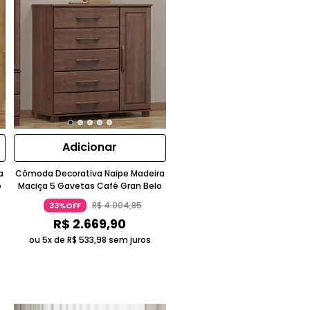
Adicionar
a
Cômoda Decorativa Naipe Madeira
o
Maciça 5 Gavetas Café Gran Belo
R$
4
.
004
,
85
33%OFF
R$
2
.
669
,
90
ou 5x de
R$
533
,
98
sem juros