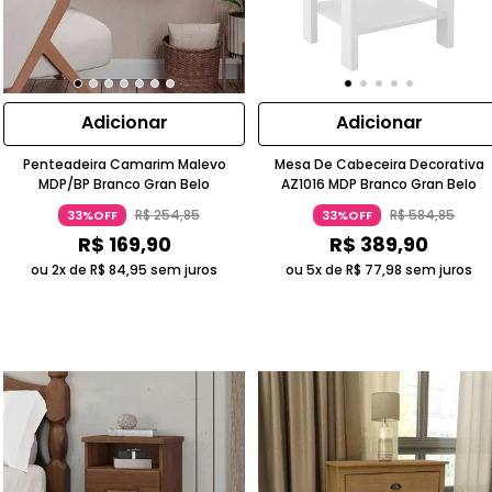
Adicionar
Adicionar
Penteadeira Camarim Malevo
Mesa De Cabeceira Decorativa
MDP/BP Branco Gran Belo
AZ1016 MDP Branco Gran Belo
R$
254
,
85
R$
584
,
85
33%OFF
33%OFF
R$
169
,
90
R$
389
,
90
ou 2x de
R$
84
,
95
sem juros
ou 5x de
R$
77
,
98
sem juros