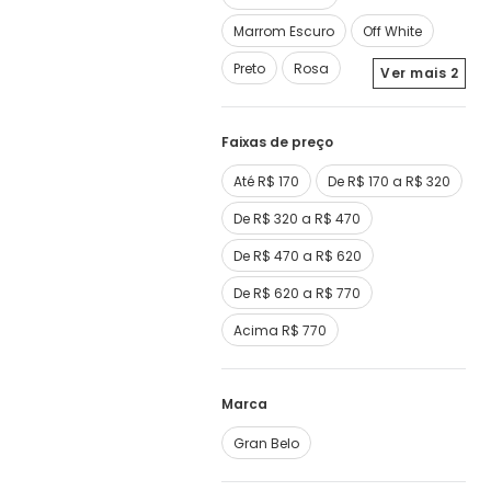
Marrom Escuro
Off White
Preto
Rosa
Ver mais
2
Faixas de preço
Até R$ 170
De R$ 170 a R$ 320
De R$ 320 a R$ 470
De R$ 470 a R$ 620
De R$ 620 a R$ 770
Acima R$ 770
Marca
Gran Belo