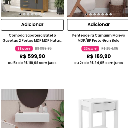
Adicionar
Adicionar
Cômoda Sapateira Batel 5
Penteadeira Camarim Malevo
Gavetas 2 Portas MDF MDP Nature
MDP/BP Preto Gran Belo
Chumbo Gran Belo
R$
899
,
85
R$
254
,
85
33%OFF
33%OFF
R$
599
,
90
R$
169
,
90
ou 5x de
R$
119
,
98
sem juros
ou 2x de
R$
84
,
95
sem juros