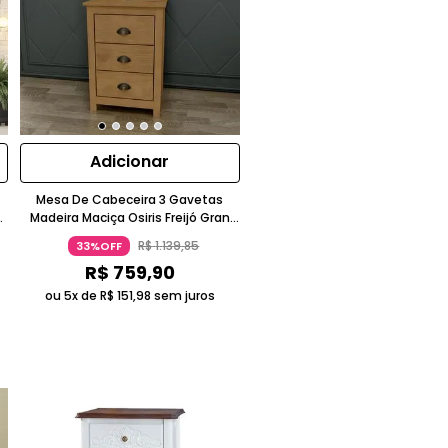
Adicionar
Mesa De Cabeceira 3 Gavetas
Madeira Maciça Osiris Freijó Gran
Belo
R$
1
.
139
,
85
33%OFF
R$
759
,
90
ou 5x de
R$
151
,
98
sem juros