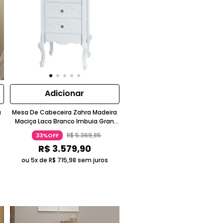
Adicionar
a
Mesa De Cabeceira Zahra Madeira
Maciça Laca Branco Imbuia Gran
Belo
R$
5
.
369
,
85
33%OFF
R$
3
.
579
,
90
ou 5x de
R$
715
,
98
sem juros