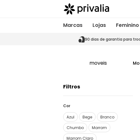
Marcas
Lojas
Feminino
s de garantia para trocas
90 dias de garantia para tro
moveis
Mo
Filtros
Cor
Azul
Bege
Branco
Chumbo
Marrom
Marrom Claro