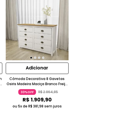
Adicionar
m
Cômoda Decorativa 8 Gavetas
e
Osiris Madeira Maciça Branco Freijó
Gran Belo
R$
2
.
864
,
85
33%OFF
R$
1
.
909
,
90
ou 5x de
R$
381
,
98
sem juros