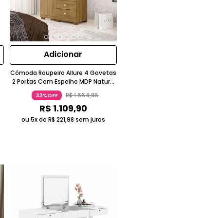
Adicionar
Cômoda Roupeiro Allure 4 Gavetas
2 Portas Com Espelho MDP Nature
Marrom Gran Belo
R$
1
.
664
,
85
33%OFF
R$
1
.
109
,
90
ou 5x de
R$
221
,
98
sem juros