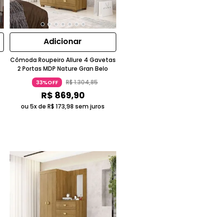
Adicionar
Cômoda Roupeiro Allure 4 Gavetas
2 Portas MDP Nature Gran Belo
R$
1
.
304
,
85
33%OFF
R$
869
,
90
ou 5x de
R$
173
,
98
sem juros