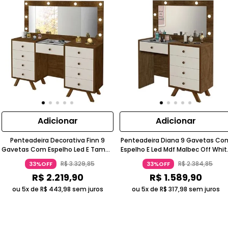
Adicionar
Adicionar
Penteadeira Decorativa Finn 9
Penteadeira Diana 9 Gavetas Co
Gavetas Com Espelho Led E Tampo
Espelho E Led Mdf Malbec Off Whit
De Vidro Malbec Off White Gran
Gran Belo
R$
3
.
329
,
85
R$
2
.
384
,
85
33%OFF
33%OFF
Belo
R$
2
.
219
,
90
R$
1
.
589
,
90
ou 5x de
R$
443
,
98
sem juros
ou 5x de
R$
317
,
98
sem juros