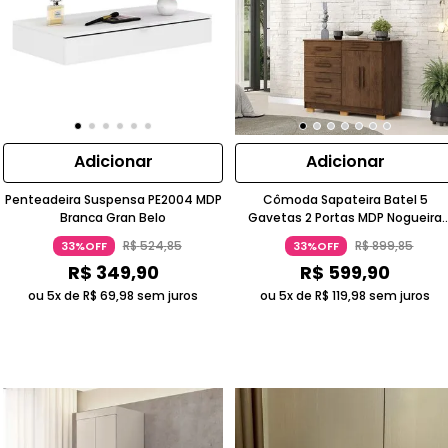
Adicionar
Adicionar
Penteadeira Suspensa PE2004 MDP
Cômoda Sapateira Batel 5
Branca Gran Belo
Gavetas 2 Portas MDP Nogueira
Gran Belo
R$
524
,
85
R$
899
,
85
33%OFF
33%OFF
R$
349
,
90
R$
599
,
90
ou 5x de
R$
69
,
98
sem juros
ou 5x de
R$
119
,
98
sem juros