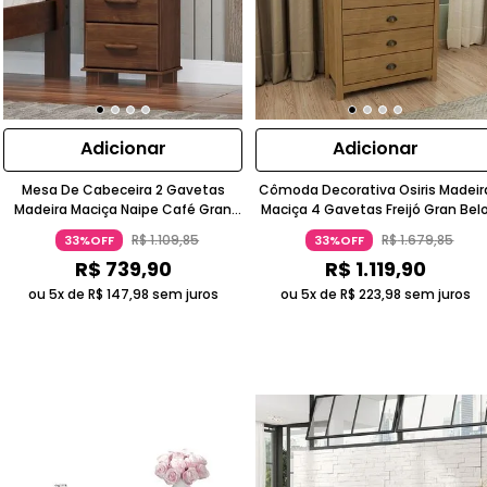
Adicionar
Adicionar
Mesa De Cabeceira 2 Gavetas
Cômoda Decorativa Osiris Madeir
Madeira Maciça Naipe Café Gran
Maciça 4 Gavetas Freijó Gran Bel
Belo
R$
1
.
109
,
85
R$
1
.
679
,
85
33%OFF
33%OFF
R$
739
,
90
R$
1
.
119
,
90
ou 5x de
R$
147
,
98
sem juros
ou 5x de
R$
223
,
98
sem juros