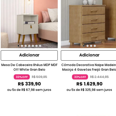
Adicionar
Adicionar
Mesa De Cabeceira Ilhéus MDP MDF
Cômoda Decorativa Naipe Madeir
Off White Gran Belo
Maciça 4 Gavetas Freijó Gran Bel
R$
509
,
85
R$
2
.
444
,
85
33%OFF
33%OFF
R$
339
,
90
R$
1
.
629
,
90
ou 5x de
R$
67
,
98
sem juros
ou 5x de
R$
325
,
98
sem juros