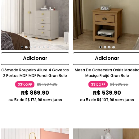
Adicionar
Adicionar
Cômoda Roupeiro Allure 4 Gavetas
Mesa De Cabeceira Osiris Madeir
2 Portas MDP MDF Fendi Gran Belo
Maciça Freijó Gran Belo
R$
1
.
304
,
85
R$
809
,
85
33%OFF
33%OFF
R$
869
,
90
R$
539
,
90
ou 5x de
R$
173
,
98
sem juros
ou 5x de
R$
107
,
98
sem juros