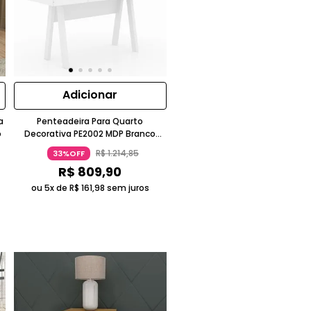
Adicionar
a
Penteadeira Para Quarto
o
Decorativa PE2002 MDP Branco
Gran Belo
R$
1
.
214
,
85
33%OFF
R$
809
,
90
ou 5x de
R$
161
,
98
sem juros