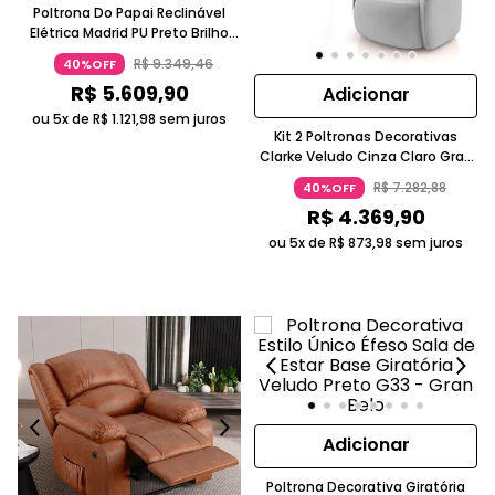
Poltrona Do Papai Reclinável
Elétrica Madrid PU Preto Brilho
Gran Belo
R$
9
.
349
,
46
40%OFF
R$
5
.
609
,
90
Adicionar
ou 5x de
R$
1
.
121
,
98
sem juros
Kit 2 Poltronas Decorativas
Clarke Veludo Cinza Claro Gran
Belo
R$
7
.
282
,
88
40%OFF
R$
4
.
369
,
90
ou 5x de
R$
873
,
98
sem juros
Adicionar
Poltrona Decorativa Giratória