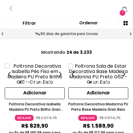
0
90 dias de garantia para trocas
Mostrando
24 de 3.233
Adicionar
Adicionar
Poltrona Decorativa Isabella
Poltrona Decorativa Madonna PU
Madeira PU Preto Brilho Gran
Preto Base Madeira Gran Belo
Belo
R$
2
.
074
,
75
R$
3
.
974
,
75
60%OFF
60%OFF
R$
829
,
90
R$
1
.
589
,
90
ou 5x de
R$
165
,
98
sem juros
ou 5x de
R$
317
,
98
sem juros