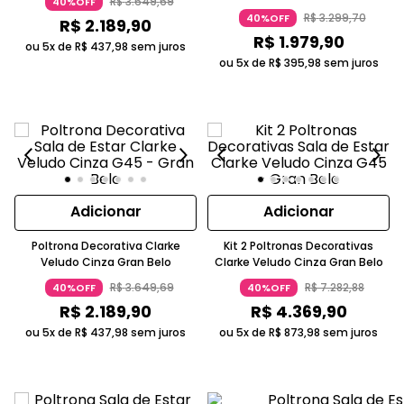
R$
3
.
649
,
69
40%OFF
Gran Belo
R$
3
.
299
,
70
40%OFF
R$
2
.
189
,
90
R$
1
.
979
,
90
ou 5x de
R$
437
,
98
sem juros
ou 5x de
R$
395
,
98
sem juros
Adicionar
Adicionar
Poltrona Decorativa Clarke
Kit 2 Poltronas Decorativas
Veludo Cinza Gran Belo
Clarke Veludo Cinza Gran Belo
R$
3
.
649
,
69
R$
7
.
282
,
88
40%OFF
40%OFF
R$
2
.
189
,
90
R$
4
.
369
,
90
ou 5x de
R$
437
,
98
sem juros
ou 5x de
R$
873
,
98
sem juros