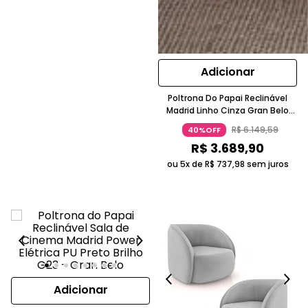
Adicionar
Poltrona Do Papai Reclinável
Madrid Linho Cinza Gran Belo
Com Massagem E USB
R$
6
.
149
,
59
40%OFF
R$
3
.
689
,
90
ou 5x de
R$
737
,
98
sem juros
Adicionar