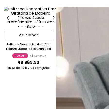
Adicionar
Poltrona Decorativa Giratória
Firenze Suede Preto Gran Belo
R$
1
.
649
,
77
40%OFF
R$
989
,
90
ou 5x de
R$
197
,
98
sem juros