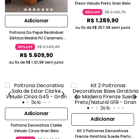
Éfeso Veludo Preto Gran Belo
R$
2
.
149
,
75
40%OFF
R$
1
.
289
,
90
Adicionar
ou 5x de
R$
257
,
98
sem juros
Poltrona Do Papai Reclinável
Elétrica Madrid PU Caramelo
Gran Belo
R$
9
.
349
,
46
40%OFF
R$
5
.
609
,
90
ou 5x de
R$
1
.
121
,
98
sem juros
Adicionar
Adicionar
Poltrona Decorativa Clarke
Veludo Cinza Gran Belo
Kit 2 Poltronas Decorativas
Firenze Giratória Suede Preto