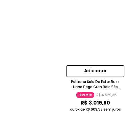
Adicionar
Poltrona Sala De Estar Buzz
Linho Bege Gran Belo Pés
Madeira Jequitibá
R$
4
.
529
,
85
33%OFF
R$
3
.
019
,
90
ou 5x de
R$
603
,
98
sem juros