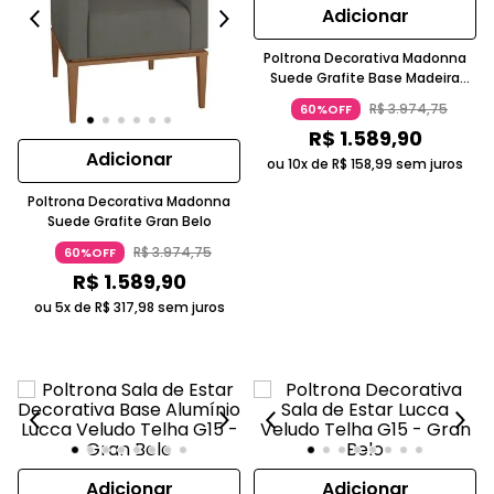
Adicionar
Poltrona Decorativa Madonna
Suede Grafite Base Madeira
Gran Belo
R$
3
.
974
,
75
60%OFF
R$
1
.
589
,
90
Adicionar
ou 10x de
R$
158
,
99
sem juros
Poltrona Decorativa Madonna
Suede Grafite Gran Belo
R$
3
.
974
,
75
60%OFF
R$
1
.
589
,
90
ou 5x de
R$
317
,
98
sem juros
Adicionar
Adicionar