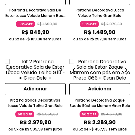
Poltrona Decorativa Sala De
Poltrona Decorativa Lucca
Estar Lucca Veludo Marrom Base
Veludo Telha Gran Belo
Alumínio Gran Belo
R$
1
.
699
,
80
R$
2
.
979
,
80
50%OFF
50%OFF
R$
849
,
90
R$
1
.
489
,
90
ou 5x de
R$
169
,
98
sem juros
ou 5x de
R$
297
,
98
sem juros
Adicionar
Adicionar
Kit 2 Poltronas Decorativas
Poltrona Decorativa Zaque
Lucca Veludo Telha Gran Belo
Suede Rústico Marrom Gran Belo
R$
5
.
959
,
80
R$
4
.
579
,
80
50%OFF
50%OFF
R$
2
.
979
,
90
R$
2
.
289
,
90
ou 5x de
R$
595
,
98
sem juros
ou 5x de
R$
457
,
98
sem juros