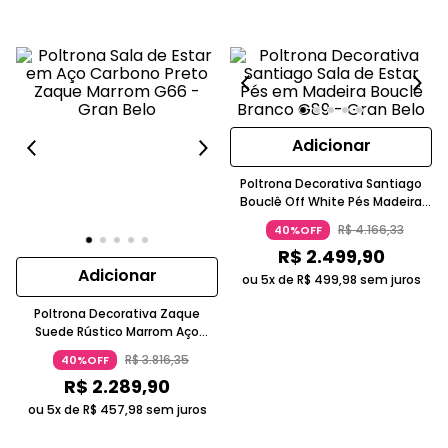
Adicionar
Poltrona Decorativa Santiago
Bouclê Off White Pés Madeira
Gran Belo
R$
4
.
166
,
33
40%OFF
R$
2
.
499
,
90
Adicionar
ou 5x de
R$
499
,
98
sem juros
Poltrona Decorativa Zaque
Suede Rústico Marrom Aço
Carbono Gran Belo
R$
3
.
816
,
35
40%OFF
R$
2
.
289
,
90
ou 5x de
R$
457
,
98
sem juros