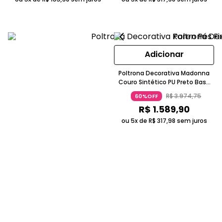
Adicionar
Poltrona Decorativa Madonna
Couro Sintético PU Preto Base
Madeira Gran Belo
R$
3
.
974
,
75
60%OFF
R$
1
.
589
,
90
ou 5x de
R$
317
,
98
sem juros