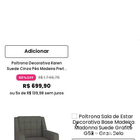
Adicionar
Poltrona Decorativa Karen
Suede Cinza Pés Madeira Preto
Gran Belo
R$
1
.
749
,
75
60%OFF
R$
699
,
90
ou 5x de
R$
139
,
98
sem juros