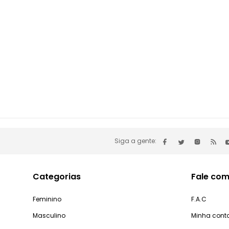
Siga a gente:
Categorias
Fale com
Feminino
F.A.C
Masculino
Minha cont