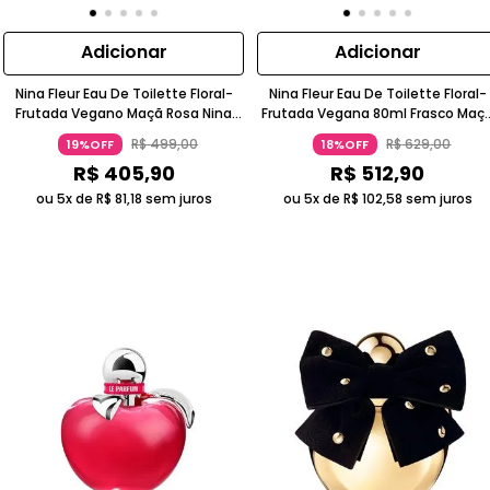
Adicionar
Adicionar
Nina Fleur Eau De Toilette Floral-
Nina Fleur Eau De Toilette Floral-
Frutada Vegano Maçã Rosa Nina
Frutada Vegana 80ml Frasco Maç
Ricci
Rosa Nina Ricci
R$
499
,
00
R$
629
,
00
19%OFF
18%OFF
R$
405
,
90
R$
512
,
90
ou 5x de
R$
81
,
18
sem juros
ou 5x de
R$
102
,
58
sem juros