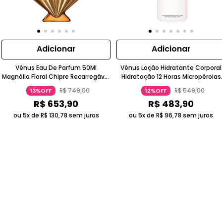
Adicionar
Adicionar
Vénus Eau De Parfum 50Ml
Vénus Loção Hidratante Corporal
Magnólia Floral Chipre Recarregável
Hidratação 12 Horas Micropérolas
Concha Dourada Nina Ricci
Cintilantes Nina Ricci
R$
749
,
00
R$
549
,
00
13%OFF
12%OFF
R$
653
,
90
R$
483
,
90
ou 5x de
R$
130
,
78
sem juros
ou 5x de
R$
96
,
78
sem juros