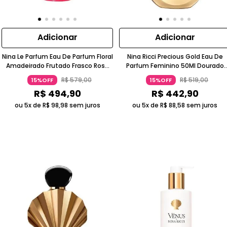
Adicionar
Adicionar
Nina Le Parfum Eau De Parfum Floral
Nina Ricci Precious Gold Eau De
Amadeirado Frutado Frasco Rosa
Parfum Feminino 50Ml Dourado
Nina Ricci
Espelhado Vegano
R$
579
,
00
R$
519
,
00
15%OFF
15%OFF
R$
494
,
90
R$
442
,
90
ou 5x de
R$
98
,
98
sem juros
ou 5x de
R$
88
,
58
sem juros