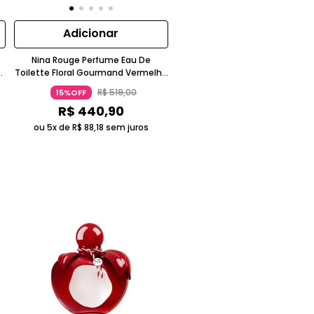
Adicionar
Nina Rouge Perfume Eau De
ã
Toilette Floral Gourmand Vermelho
Intenso Nina Ricci
R$
519
,
00
15%OFF
R$
440
,
90
ou 5x de
R$
88
,
18
sem juros