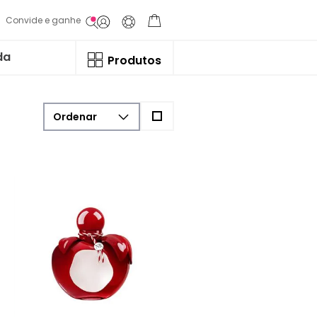
Convide e ganhe
da
Produtos