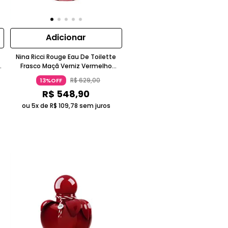
Adicionar
Nina Ricci Rouge Eau De Toilette
Frasco Maçã Verniz Vermelho
Intenso
R$
629
,
00
13%OFF
R$
548
,
90
ou 5x de
R$
109
,
78
sem juros