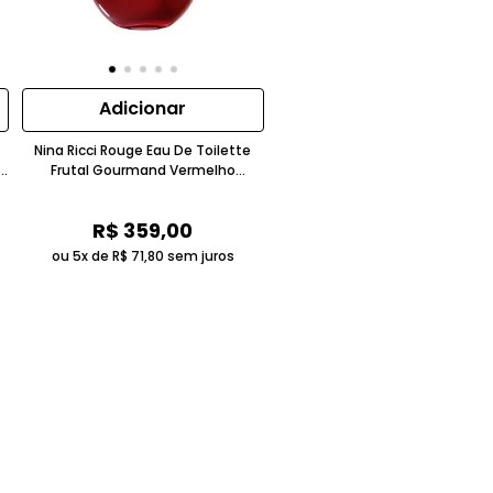
Adicionar
Nina Ricci Rouge Eau De Toilette
Frutal Gourmand Vermelho
Brilhante
R$
359
,
00
ou 5x de
R$
71
,
80
sem juros