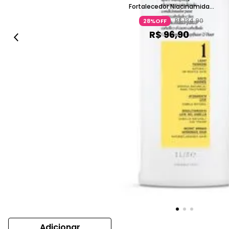
Fortalecedor Niacinamida
Hortelã Sem Sal 300ml NIOXIN
R$
134
,
90
28%OFF
R$
96
,
90
Adicionar