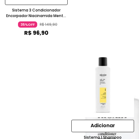
Sistema 3 Condicionador
Encorpador Niacinamida Mentol
Para Cabelos Finos Coloridos
R$
149
,
90
35%OFF
300Ml Nioxin
R$
96
,
90
Adicionar
Sistema 1 Shampoo