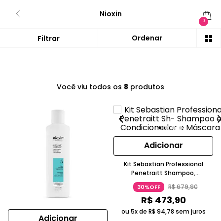
Nioxin
0
Você viu todos os
8
produtos
Adicionar
Kit Sebastian Professional
Penetraitt Shampoo,
Condicionador E Máscara
R$
679
,
90
30%OFF
Reconstrução E Força Nioxin
R$
473
,
90
ou 5x de
R$
94
,
78
sem juros
Adicionar