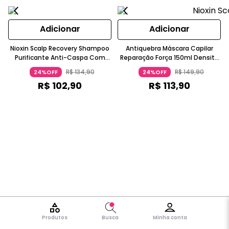
Adicionar
Adicionar
Nioxin Scalp Recovery Shampoo
Antiquebra Máscara Capilar
Purificante Anti-Caspa Com
Reparação Força 150ml Density
Piritionato De Zinco
Defend NIOXIN
R$
134
,
90
R$
149
,
90
24%OFF
24%OFF
R$
102
,
90
R$
113
,
90
Produtos
Busca
Minha conta