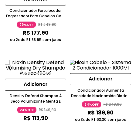
Condicionador Fortalecedor
Engrossador Para Cabelos Com
Afinamento Leve Sistema 1
R$
249
,
90
29%OFF
1000Ml NIOXIN
R$
177
,
90
ou 2x de
R$
88
,
95
sem juros
Adicionar
Adicionar
Condicionador Aumenta
Density Defend Shampoo À
Densidade Niacinamida Biotina
Seco Volumizante Menta E
Sistema 2 1000Ml Nioxin
R$
249
,
90
24%OFF
Hortelã-Pimenta 180Ml Para
R$
149
,
90
24%OFF
R$
189
,
90
Cabelos Lisos NIOXIN
R$
113
,
90
ou 3x de
R$
63
,
30
sem juros