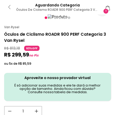
Aguardando Categoria
Óculos De Ciclismo ROADR 900 PERF Categoria 3 Van
0
Rysel Único / Branca
Van Rysel
Óculos de Ciclismo ROADR 900 PERF Categoria 3
Van Rysel
R$
813
,
18
63%OFF
R$
299
,
59
no Pix
ou 5x de
R$
85
,
59
Aproveite o nosso provador virtual
É só adicionar suas medidas e ele te dará a melhor
opção de tamanho. Ainda ficou com dúvida?
Consulte nossa tabela de medidas.