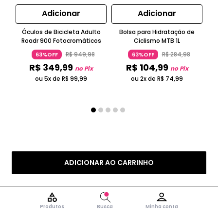
Adicionar
Adicionar
Óculos de Bicicleta Adulto
Bolsa para Hidratação de
M
Roadr 900 Fotocromáticos
Ciclismo MTB 1L
R$
949
,
98
R$
284
,
98
63%OFF
63%OFF
R$
349
,
99
R$
104
,
99
no Pix
no Pix
ou 5x de
R$
99
,
99
ou 2x de
R$
74
,
99
ADICIONAR AO CARRINHO
Produtos
Busca
Minha conta