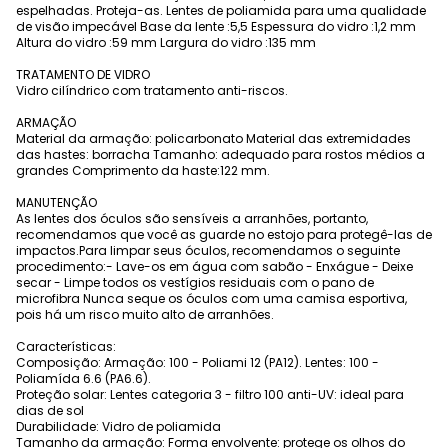
espelhadas. Proteja-as. Lentes de poliamida para uma qualidade
de visão impecável Base da lente :5,5 Espessura do vidro :1,2 mm
Altura do vidro :59 mm Largura do vidro :135 mm
TRATAMENTO DE VIDRO
Vidro cilíndrico com tratamento anti-riscos.
ARMAÇÃO
Material da armação: policarbonato Material das extremidades
das hastes: borracha Tamanho: adequado para rostos médios a
grandes Comprimento da haste:122 mm.
MANUTENÇÃO
As lentes dos óculos são sensíveis a arranhões, portanto,
recomendamos que você as guarde no estojo para protegê-las de
impactos.Para limpar seus óculos, recomendamos o seguinte
procedimento:- Lave-os em água com sabão - Enxágue - Deixe
secar - Limpe todos os vestígios residuais com o pano de
microfibra Nunca seque os óculos com uma camisa esportiva,
pois há um risco muito alto de arranhões.
Características:
Composição: Armação: 100 - Poliami 12 (PA12). Lentes: 100 -
Poliamída 6.6 (PA6.6).
Proteção solar: Lentes categoria 3 - filtro 100 anti-UV: ideal para
dias de sol
Durabilidade: Vidro de poliamida
Tamanho da armação: Forma envolvente: protege os olhos do