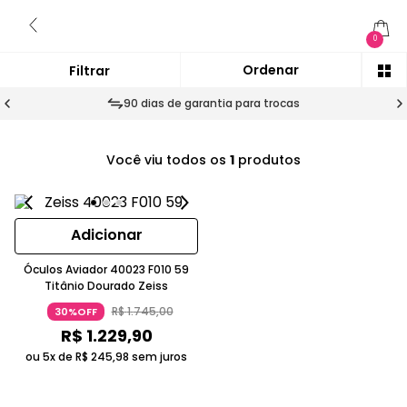
0
90 dias de garantia para trocas
Você viu todos os
1
produtos
Adicionar
Óculos Aviador 40023 F010 59
Titânio Dourado Zeiss
R$
1
.
745
,
00
30%OFF
R$
1
.
229
,
90
ou 5x de
R$
245
,
98
sem juros