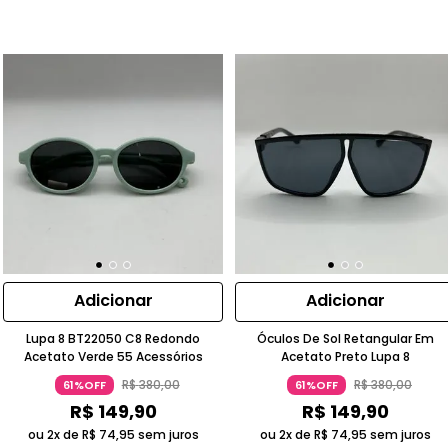
Adicionar
Adicionar
Lupa 8 BT22050 C8 Redondo
Óculos De Sol Retangular Em
Acetato Verde 55 Acessórios
Acetato Preto Lupa 8
R$
380
,
00
R$
380
,
00
61%OFF
61%OFF
R$
149
,
90
R$
149
,
90
ou 2x de
R$
74
,
95
sem juros
ou 2x de
R$
74
,
95
sem juros