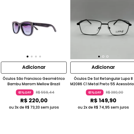
Adicionar
Adicionar
Óculos São Francisco Geométrico
Óculos De Sol Retangular Lupa 8
Bambu Marrom Mellow Brazil
M2086 C1 Metal Preto 55 Acessóri
R$
559
,
44
R$
380
,
00
61%OFF
61%OFF
R$
220
,
00
R$
149
,
90
ou 3x de
R$
73
,
33
sem juros
ou 2x de
R$
74
,
95
sem juros