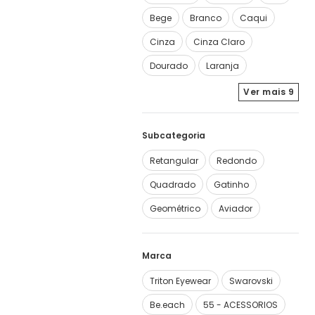
Bege
Branco
Caqui
Cinza
Cinza Claro
Dourado
Laranja
Ver mais
9
Subcategoria
Retangular
Redondo
Quadrado
Gatinho
Geométrico
Aviador
Marca
Triton Eyewear
Swarovski
Be.each
55 - ACESSORIOS