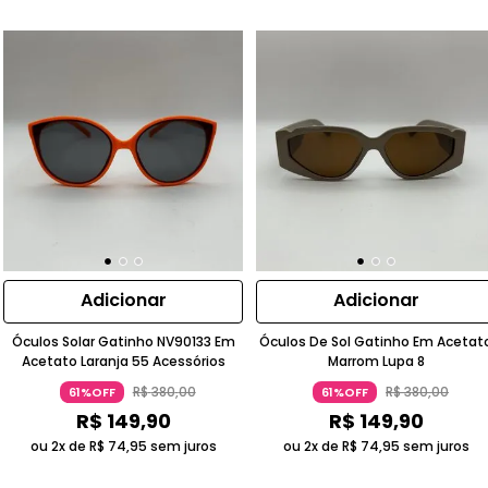
Adicionar
Adicionar
Óculos Solar Gatinho NV90133 Em
Óculos De Sol Gatinho Em Acetat
Acetato Laranja 55 Acessórios
Marrom Lupa 8
R$
380
,
00
R$
380
,
00
61%OFF
61%OFF
R$
149
,
90
R$
149
,
90
ou 2x de
R$
74
,
95
sem juros
ou 2x de
R$
74
,
95
sem juros