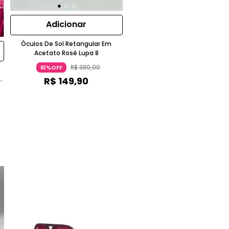
Adicionar
Óculos De Sol Retangular Em
Acetato Rosé Lupa 8
R$
380
,
00
61%OFF
w
R$
149
,
90