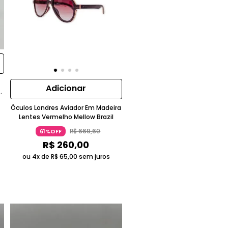
Adicionar
a
Óculos Londres Aviador Em Madeira
Lentes Vermelho Mellow Brazil
R$
669
,
60
61%OFF
R$
260
,
00
ou 4x de
R$
65
,
00
sem juros