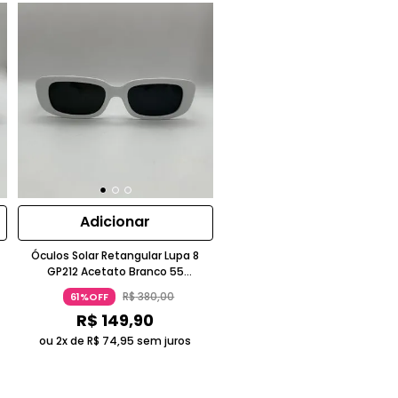
Adicionar
Óculos Solar Retangular Lupa 8
GP212 Acetato Branco 55
Acessórios
R$
380
,
00
61%OFF
R$
149
,
90
ou 2x de
R$
74
,
95
sem juros