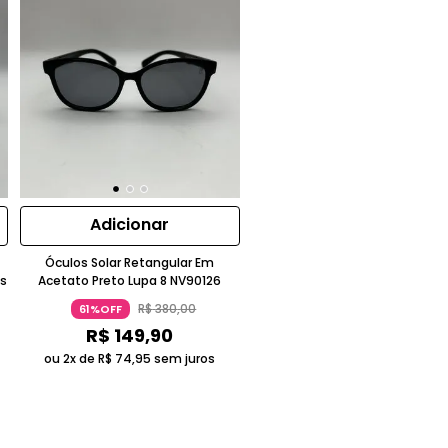
Adicionar
Óculos Solar Retangular Em
os
Acetato Preto Lupa 8 NV90126
R$
380
,
00
61%OFF
R$
149
,
90
ou 2x de
R$
74
,
95
sem juros