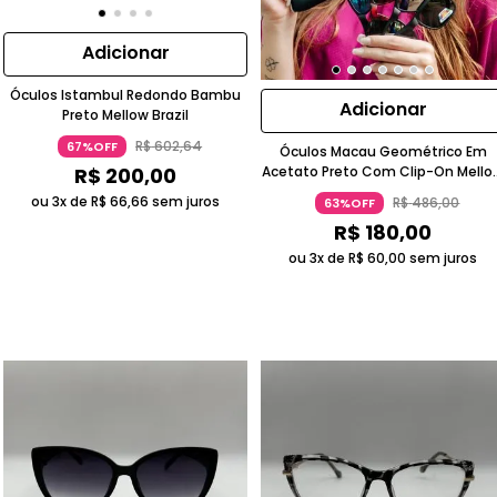
Adicionar
Óculos Istambul Redondo Bambu
Adicionar
Preto Mellow Brazil
R$
602
,
64
67%OFF
Óculos Macau Geométrico Em
Acetato Preto Com Clip-On Mello
R$
200
,
00
Brazil
ou 3x de
R$
66
,
66
sem juros
R$
486
,
00
63%OFF
R$
180
,
00
ou 3x de
R$
60
,
00
sem juros