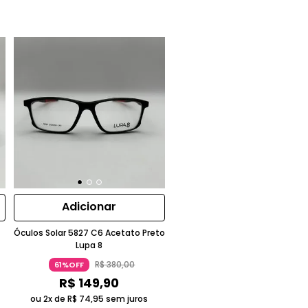
Adicionar
Óculos Solar 5827 C6 Acetato Preto
Lupa 8
R$
380
,
00
61%OFF
R$
149
,
90
ou 2x de
R$
74
,
95
sem juros