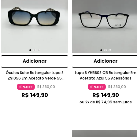
Adicionar
Adicionar
Óculos Solar Retangular Lupa 8
Lupa 8 YH5808 C5 Retangular Em
ZS1056 Em Acetato Verde 55
Acetato Azul 55 Acessórios
Acessorios
R$
380
,
00
R$
380
,
00
61%OFF
61%OFF
R$
149
,
90
R$
149
,
90
ou 2x de
R$
74
,
95
sem juros