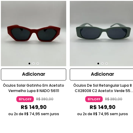
Adicionar
Adicionar
Óculos Solar Gatinho Em Acetato
Óculos De Sol Retangular Lupa 8
Vermelho Lupa 8 NADO 56111
CX28008 C2 Acetato Verde 55
Acessórios
R$
380
,
00
R$
380
,
00
61%OFF
61%OFF
R$
149
,
90
R$
149
,
90
ou 2x de
R$
74
,
95
sem juros
ou 2x de
R$
74
,
95
sem juros