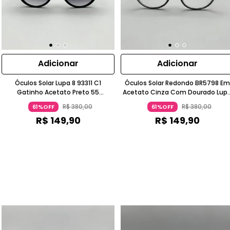
Adicionar
Adicionar
Óculos Solar Lupa 8 93311 C1
Óculos Solar Redondo BR5798 Em
Gatinho Acetato Preto 55
Acetato Cinza Com Dourado Lup
Acessorios
8
R$
380
,
00
R$
380
,
00
61%OFF
61%OFF
R$
149
,
90
R$
149
,
90