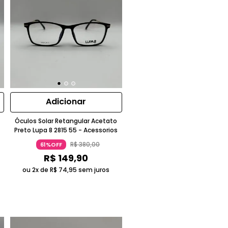
Adicionar
Óculos Solar Retangular Acetato
Preto Lupa 8 2815 55 - Acessorios
R$
380
,
00
61%OFF
R$
149
,
90
ou 2x de
R$
74
,
95
sem juros