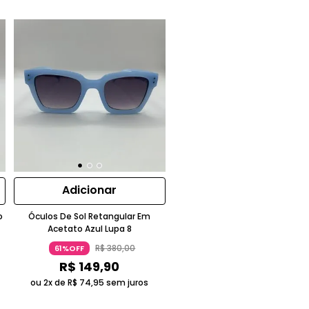
Adicionar
o
Óculos De Sol Retangular Em
Acetato Azul Lupa 8
R$
380
,
00
61%OFF
R$
149
,
90
ou 2x de
R$
74
,
95
sem juros