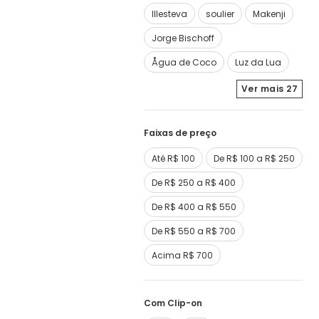
Illesteva
soulier
Makenji
Jorge Bischoff
Ågua de Coco
Luz da Lua
Ver mais
27
Faixas de preço
Até R$ 100
De R$ 100 a R$ 250
De R$ 250 a R$ 400
De R$ 400 a R$ 550
De R$ 550 a R$ 700
Acima R$ 700
Com Clip-on