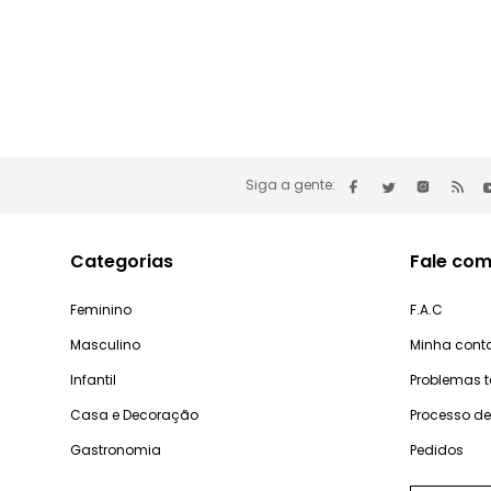
Siga a gente:
Categorias
Fale com
Feminino
F.A.C
Masculino
Minha cont
Infantil
Problemas 
Casa e Decoração
Processo d
Gastronomia
Pedidos