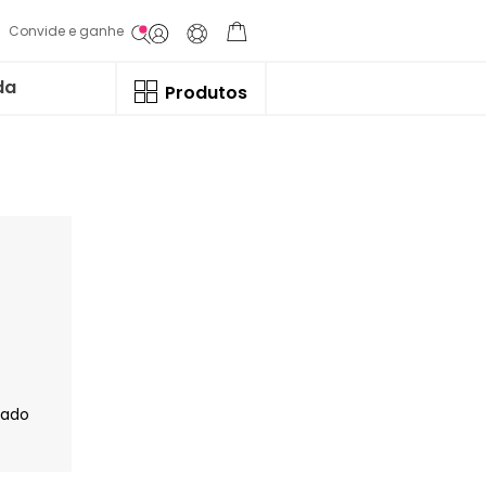
Convide e ganhe
da
Produtos
jado