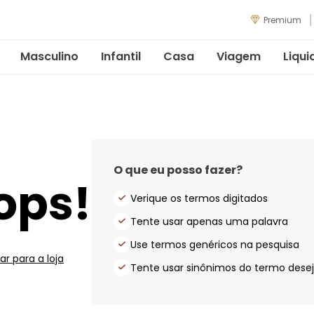
Premium
Masculino
Infantil
Casa
Viagem
Liqui
O que eu posso fazer?
ops!
Verique os termos digitados
Tente usar apenas uma palavra
Use termos genéricos na pesquisa
ar para a loja
Tente usar sinônimos do termo dese