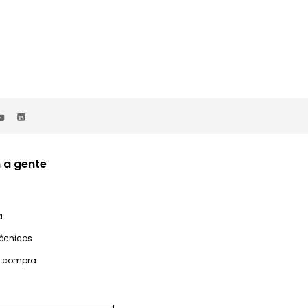
 a gente
a
técnicos
e compra