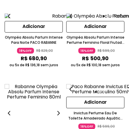
Adicionar
Adicionar
Olympéa Absolu Parfum Intense
Olympéa Absolu Parfum Intense
Para Noite PACO RABANNE
Perfume Feminino Floral Frutado
Noite Paco Rabanne
R$
829
,
00
R$
599
,
00
18%OFF
16%OFF
R$
680
,
90
R$
500
,
90
ou 5x de
R$
136
,
18
sem juros
ou 5x de
R$
100
,
18
sem juros
Adicionar
Invictus Perfume Eau De
Toilette Amadeirado Aquático
Frasco Azul Masculino 50ml Paco
R$
599
,
00
16%OFF
Rabanne