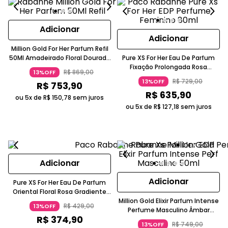
Adicionar
Adicionar
Million Gold For Her Parfum Refil
50Ml Amadeirado Floral Dourado
Pure XS For Her Eau De Parfum
Paco Rabanne
Fixação Prolongada Rosa
R$
869
,
00
13%OFF
Gradiente Paco Rabanne
R$
729
,
00
13%OFF
R$
753
,
90
R$
635
,
90
ou 5x de
R$
150
,
78
sem juros
ou 5x de
R$
127
,
18
sem juros
Adicionar
Adicionar
Pure XS For Her Eau De Parfum
Oriental Floral Rosa Gradiente
Paco Rabanne
Million Gold Elixir Parfum Intense
R$
429
,
00
13%OFF
Perfume Masculino Âmbar
R$
374
,
90
Amadeirado Baunilha Paco
R$
749
,
00
13%OFF