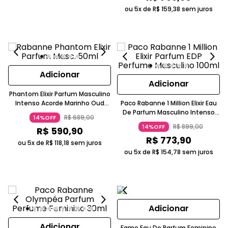
ou 5x de
R$
159
,
38
sem juros
Adicionar
Adicionar
Phantom Elixir Parfum Masculino
Intenso Acorde Marinho Oud
Paco Rabanne 1 Million Elixir Eau
Paco Rabanne
De Parfum Masculino Intenso
R$
689
,
00
14%OFF
Dourado
R$
899
,
00
14%OFF
R$
590
,
90
R$
773
,
90
ou 5x de
R$
118
,
18
sem juros
ou 5x de
R$
154
,
78
sem juros
Adicionar
Adicionar
Fame Eau De Parfum Feminino