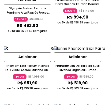
150ml Oriental Frutado Dourado
Olympéa Parfum Perfume
Paco Rabanne
R$
1
.
149
,
00
13%OFF
Feminino Alta Fixação Frasco
R$
994
,
90
Preto Laqueado 30ml Paco
R$
539
,
00
14%OFF
Rabanne
ou 5x de
R$
198
,
98
sem juros
R$
462
,
90
ou 5x de
R$
92
,
58
sem juros
Adicionar
Adicionar
Phantom Elixir Parfum Intense
Phantom Eau De Toilette 50Ml
Refil 200Ml Acorde Marinho Oud
Lavanda Orgânica E Limão
Baunilha PACO RABANNE
Italiano Frasco Cromado Paco
R$
1
.
099
,
00
R$
599
,
00
13%OFF
13%OFF
Rabanne
R$
951
,
90
R$
519
,
90
ou 5x de
R$
190
,
38
sem juros
ou 5x de
R$
103
,
98
sem juros