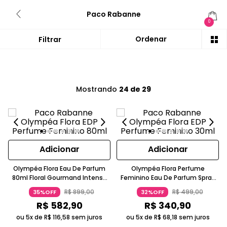
Paco Rabanne
0
Mostrando
24 de 29
Adicionar
Adicionar
Olympéa Flora Eau De Parfum
Olympéa Flora Perfume
80ml Floral Gourmand Intenso
Feminino Eau De Parfum Spray
Duradouro Rosa Preto Paco
Intenso Rosa 30ml PACO
R$
899
,
00
R$
499
,
00
35%OFF
32%OFF
Rabanne
RABANNE
R$
582
,
90
R$
340
,
90
ou 5x de
R$
116
,
58
sem juros
ou 5x de
R$
68
,
18
sem juros