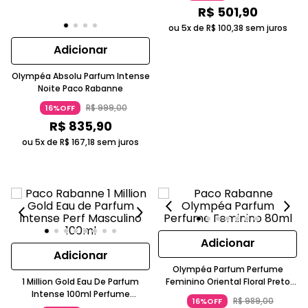
R$
501
,
90
ou 5x de
R$
100
,
38
sem juros
Adicionar
Olympéa Absolu Parfum Intense
Noite Paco Rabanne
R$
999
,
00
16%OFF
R$
835
,
90
ou 5x de
R$
167
,
18
sem juros
Adicionar
Adicionar
Olympéa Parfum Perfume
1 Million Gold Eau De Parfum
Feminino Oriental Floral Preto
Intense 100ml Perfume
Laqueado Paco Rabanne
R$
989
,
00
16%OFF
Masculino Amadeirado