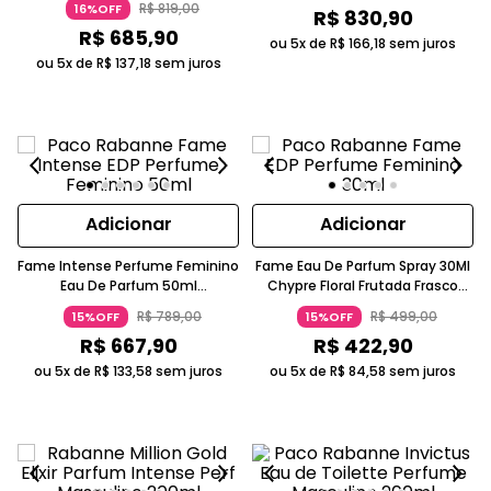
R$
819
,
00
16%OFF
R$
830
,
90
Apimentado Paco Rabanne
R$
685
,
90
ou 5x de
R$
166
,
18
sem juros
ou 5x de
R$
137
,
18
sem juros
Adicionar
Adicionar
Fame Intense Perfume Feminino
Fame Eau De Parfum Spray 30Ml
Eau De Parfum 50ml
Chypre Floral Frutada Frasco
Amadeirada Floral Dourado Paco
Dourado Paco Rabanne
R$
789
,
00
R$
499
,
00
15%OFF
15%OFF
Rabanne
R$
667
,
90
R$
422
,
90
ou 5x de
R$
133
,
58
sem juros
ou 5x de
R$
84
,
58
sem juros