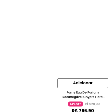
Adicionar
Fame Eau De Parfum
Recarregável Chypre Floral
Frutada Frasco Dourado Paco
R$
929
,
00
14%OFF
Rabanne
R$
796
,
90