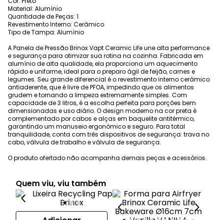
Cor: Preto
Material: Alumínio
Quantidade de Peças: 1
Revestimento Interno: Cerâmico
Tipo de Tampa: Alumínio
A Panela de Pressão Brinox Vapt Ceramic Life une alta performance
e segurança para otimizar sua rotina na cozinha. Fabricada em
alumínio de alta qualidade, ela proporciona um aquecimento
rápido e uniforme, ideal para o preparo ágil de feijão, carnes e
legumes. Seu grande diferencial é o revestimento interno cerâmico
antiaderente, que é livre de PFOA, impedindo que os alimentos
grudem e tornando a limpeza extremamente simples. Com
capacidade de 3 litros, é a escolha perfeita para porções bem
dimensionadas e uso diário. O design moderno na cor preta é
complementado por cabos e alças em baquelite antitérmico,
garantindo um manuseio ergonômico e seguro. Para total
tranquilidade, conta com três dispositivos de segurança: trava no
cabo, válvula de trabalho e válvula de segurança.
O produto ofertado não acompanha demais peças e acessórios.
Quem viu, viu também