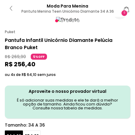
Moda Para Menina
Pantufa Menina Teen Unicórnio Diamante 34 A 36
0
Puket
Pantufa Infantil Unicórnio Diamante Pelúcia
Branco Puket
R$
269
,
90
5%OFF
R$
256
,
40
ou 4x de
R$
64
,
10
sem juros
Aproveite o nosso provador virtual
É só adicionar suas medidas e ele te dará a melhor
opção de tamanho. Ainda ficou com dúvida?
Consulte nossa tabela de medidas.
Tamanho
:
34 A 36