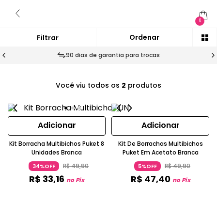
0
90 dias de garantia para trocas
Você viu todos os
2
produtos
Adicionar
Adicionar
Kit Borracha Multibichos Puket 8
Kit De Borrachas Multibichos
Unidades Branca
Puket Em Acetato Branca
R$
49
,
90
R$
49
,
90
34%OFF
5%OFF
R$
33
,
16
R$
47
,
40
no Pix
no Pix