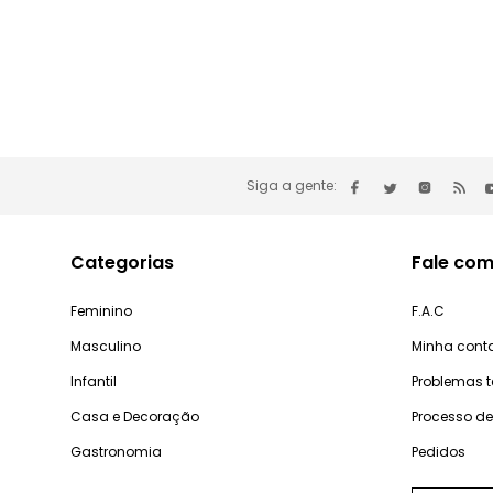
Siga a gente:
Categorias
Fale com
Feminino
F.A.C
Masculino
Minha cont
Infantil
Problemas 
Casa e Decoração
Processo d
Gastronomia
Pedidos