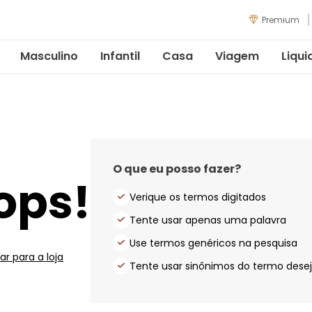
Premium
Masculino
Infantil
Casa
Viagem
Liqui
O que eu posso fazer?
ops!
Verique os termos digitados
Tente usar apenas uma palavra
Use termos genéricos na pesquisa
ar para a loja
Tente usar sinônimos do termo dese