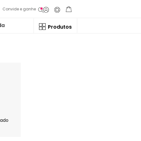
Convide e ganhe
da
Produtos
jado