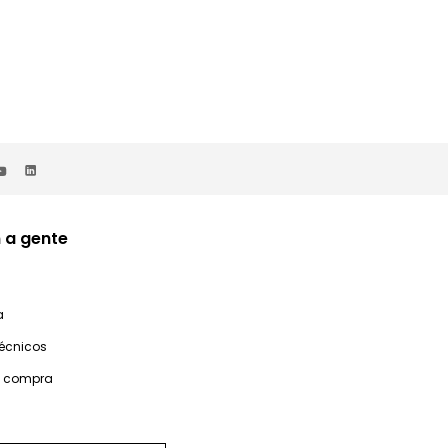
 a gente
a
técnicos
e compra