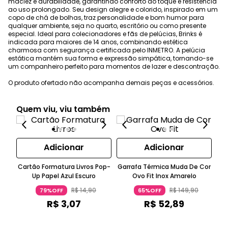
maciez e durabilidade, garantindo conforto ao toque e resistência
ao uso prolongado. Seu design alegre e colorido, inspirado em um
copo de chá de bolhas, traz personalidade e bom humor para
qualquer ambiente, seja no quarto, escritório ou como presente
especial. Ideal para colecionadores e fãs de pelúcias, Brinks é
indicada para maiores de 14 anos, combinando estética
charmosa com segurança certificada pelo INMETRO. A pelúcia
estática mantém sua forma e expressão simpática, tornando-se
um companheiro perfeito para momentos de lazer e descontração.
O produto ofertado não acompanha demais peças e acessórios.
Quem viu, viu também
Adicionar
Adicionar
Cartão Formatura Livros Pop-
Garrafa Térmica Muda De Cor
Up Papel Azul Escuro
Ovo Fit Inox Amarelo
Gin
R$
14
,
90
R$
149
,
90
79%OFF
65%OFF
R$
3
,
07
R$
52
,
89