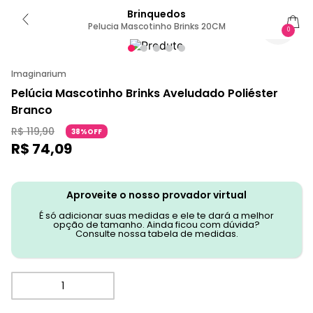
Brinquedos
Pelucia Mascotinho Brinks 20CM
0
Imaginarium
Pelúcia Mascotinho Brinks Aveludado Poliéster
Branco
R$
119
,
90
38%OFF
R$
74
,
09
Aproveite o nosso provador virtual
É só adicionar suas medidas e ele te dará a melhor
opção de tamanho. Ainda ficou com dúvida?
Consulte nossa tabela de medidas.