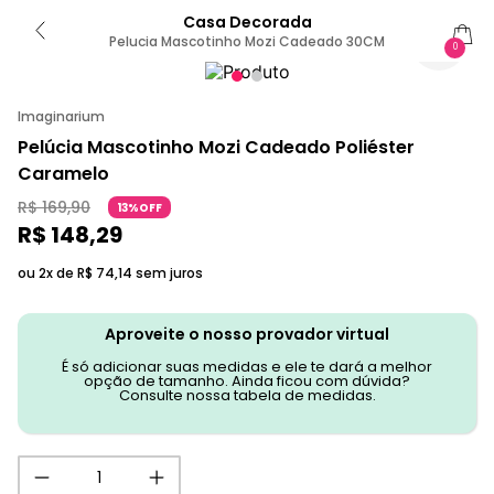
Casa Decorada
Pelucia Mascotinho Mozi Cadeado 30CM
0
Imaginarium
Pelúcia Mascotinho Mozi Cadeado Poliéster
Caramelo
R$
169
,
90
13%OFF
R$
148
,
29
ou 2x de
R$
74
,
14
sem juros
Aproveite o nosso provador virtual
É só adicionar suas medidas e ele te dará a melhor
opção de tamanho. Ainda ficou com dúvida?
Consulte nossa tabela de medidas.