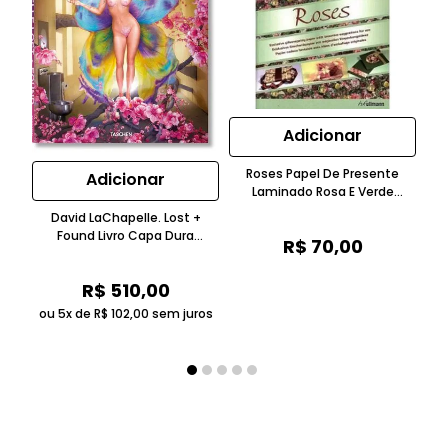
Adicionar
Roses Papel De Presente
Adicionar
Laminado Rosa E Verde
Taschen
David LaChapelle. Lost +
Found Livro Capa Dura
Li
R$
70
,
00
Colorido Brilhante Taschen
C
R$
510
,
00
ou 5x de
R$
102
,
00
sem juros