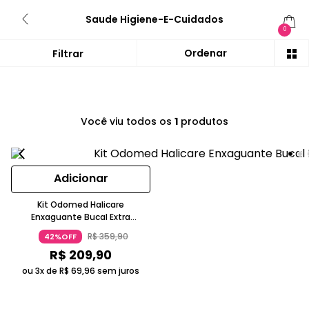
Saude Higiene-E-Cuidados
0
Você viu todos os
1
produtos
Adicionar
Kit Odomed Halicare
Enxaguante Bucal Extra
Limpador de Língua (7 produtos)
R$
359
,
90
42%OFF
R$
209
,
90
ou 3x de
R$
69
,
96
sem juros