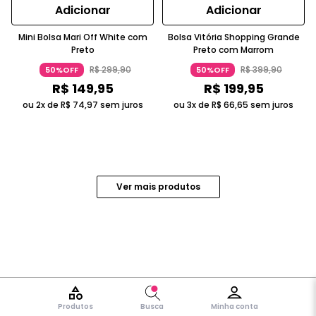
Adicionar
Adicionar
Mini Bolsa Mari Off White com
Bolsa Vitória Shopping Grande
Preto
Preto com Marrom
R$
299
,
90
R$
399
,
90
50%OFF
50%OFF
R$
149
,
95
R$
199
,
95
ou 2x de
R$
74
,
97
sem juros
ou 3x de
R$
66
,
65
sem juros
Produtos
Busca
Minha conta