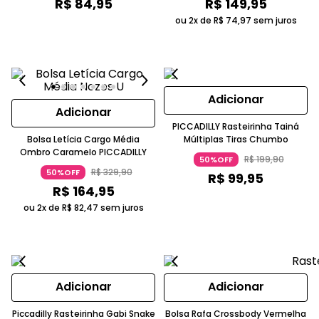
R$
84
,
95
R$
149
,
95
ou 2x de
R$
74
,
97
sem juros
Adicionar
Adicionar
PICCADILLY Rasteirinha Tainá
Bolsa Letícia Cargo Média
Múltiplas Tiras Chumbo
Ombro Caramelo PICCADILLY
R$
199
,
90
50%OFF
R$
329
,
90
50%OFF
R$
99
,
95
R$
164
,
95
ou 2x de
R$
82
,
47
sem juros
Adicionar
Adicionar
Piccadilly Rasteirinha Gabi Snake
Bolsa Rafa Crossbody Vermelha