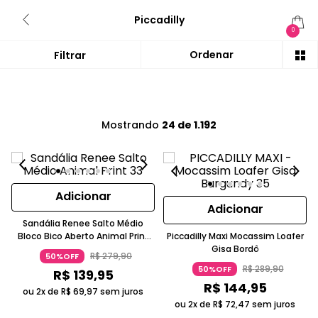
Piccadilly
0
Mostrando
24 de 1.192
Adicionar
Adicionar
Sandália Renee Salto Médio
Bloco Bico Aberto Animal Print
Piccadilly Maxi Mocassim Loafer
Fivela Piccadilly
Gisa Bordô
R$
279
,
90
50%OFF
R$
289
,
90
50%OFF
R$
139
,
95
R$
144
,
95
ou 2x de
R$
69
,
97
sem juros
ou 2x de
R$
72
,
47
sem juros