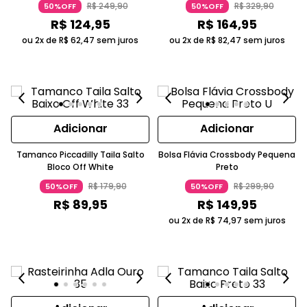
R$
249
,
90
R$
329
,
90
50%OFF
50%OFF
R$
124
,
95
R$
164
,
95
ou 2x de
R$
62
,
47
sem juros
ou 2x de
R$
82
,
47
sem juros
Adicionar
Adicionar
Tamanco Piccadilly Taila Salto
Bolsa Flávia Crossbody Pequena
Bloco Off White
Preto
R$
179
,
90
R$
299
,
90
50%OFF
50%OFF
R$
89
,
95
R$
149
,
95
ou 2x de
R$
74
,
97
sem juros