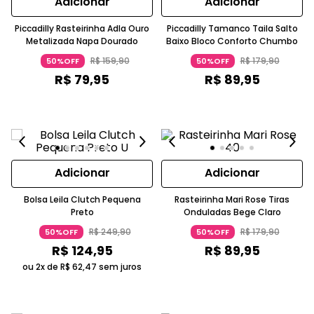
Adicionar
Adicionar
Piccadilly Rasteirinha Adla Ouro
Piccadilly Tamanco Taila Salto
Metalizada Napa Dourado
Baixo Bloco Conforto Chumbo
R$
159
,
90
R$
179
,
90
50%OFF
50%OFF
R$
79
,
95
R$
89
,
95
Adicionar
Adicionar
Bolsa Leila Clutch Pequena
Rasteirinha Mari Rose Tiras
Preto
Onduladas Bege Claro
R$
249
,
90
R$
179
,
90
50%OFF
50%OFF
R$
124
,
95
R$
89
,
95
ou 2x de
R$
62
,
47
sem juros