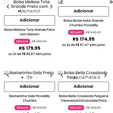
Adicionar
Adicionar
Bolsa Nicole Hobo Grande
Chumbo Piccadilly
Bolsa Melissa Tote Grande Preto
R$
349
,
90
50%OFF
com Marrom
R$
174
,
95
R$
359
,
90
50%OFF
ou 2x de
R$
87
,
47
sem juros
R$
179
,
95
ou 2x de
R$
89
,
97
sem juros
Adicionar
Adicionar
Rasteirinha Gabi Piccadilly
Bolsa Bella Crossbody Pequena
Chumbo
Transversal Estruturada Preto
Piccadilly
R$
169
,
90
R$
299
,
90
50%OFF
50%OFF