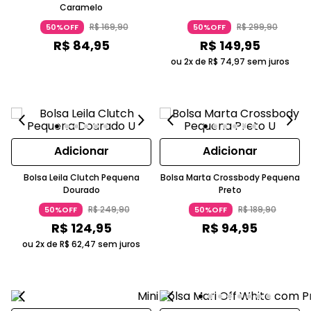
Caramelo
R$
169
,
90
R$
299
,
90
50%OFF
50%OFF
R$
84
,
95
R$
149
,
95
ou 2x de
R$
74
,
97
sem juros
Adicionar
Adicionar
Bolsa Leila Clutch Pequena
Bolsa Marta Crossbody Pequena
Dourado
Preto
R$
249
,
90
R$
189
,
90
50%OFF
50%OFF
R$
124
,
95
R$
94
,
95
ou 2x de
R$
62
,
47
sem juros