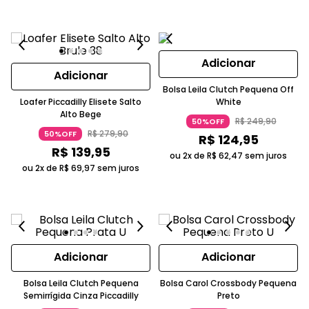
Adicionar
Adicionar
Bolsa Leila Clutch Pequena Off
Loafer Piccadilly Elisete Salto
White
Alto Bege
R$
249
,
90
50%OFF
R$
279
,
90
50%OFF
R$
124
,
95
R$
139
,
95
ou 2x de
R$
62
,
47
sem juros
ou 2x de
R$
69
,
97
sem juros
Adicionar
Adicionar
Bolsa Leila Clutch Pequena
Bolsa Carol Crossbody Pequena
Semirrígida Cinza Piccadilly
Preto