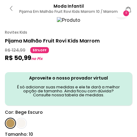
Moda Infantil
Pijama Em Malhão Fruit Rovi Kids Marrom 10 / Marrom
0
Rovitex Kids
Pijama Malhão Fruit Rovi Kids Marrom
R$
124
,
99
59%OFF
R$
50
,
99
no Pix
Aproveite o nosso provador virtual
É só adicionar suas medidas e ele te dará a melhor
opção de tamanho. Ainda ficou com dúvida?
Consulte nossa tabela de medidas.
Cor
:
Bege Escuro
Tamanho
:
10