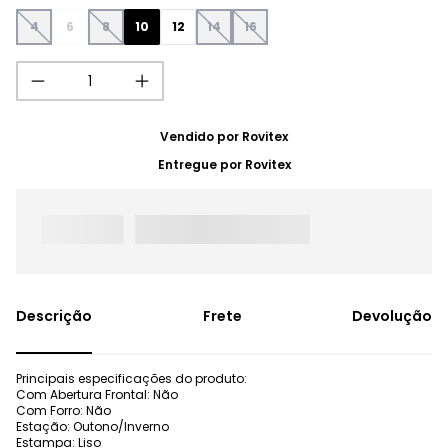
4
6
8
10
12
14
16
Vendido por
Rovitex
Entregue por
Rovitex
Frete
Devolução
Principais especificações do produto:
Com Abertura Frontal: Não
Com Forro: Não
Estação: Outono/Inverno
Estampa: Liso