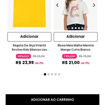
Adicionar
Adicionar
Regata De Alça Infantil
Blusa Meia Malha Menina
Bl
Rovitex Kids Básicos Liso
Manga Curta Branco
N
Amarelo
R$
39
,
99
R$
79
,
99
40%OFF
74%OFF
R$
23
,
99
R$
21
,
00
no Pix
no Pix
ADICIONAR AO CARRINHO