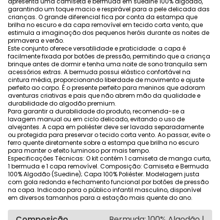
apresenta uma camiseta e bermuda em suedine 100% algodão,
garantindo um toque macio e respirável para a pele delicada das
crianças. O grande diferencial fica por conta da estampa que
brilha no escuro e da capa removível em tecido corta vento, que
estimula a imaginação dos pequenos heróis durante as noites de
primavera e verão.
Este conjunto oferece versatilidade e praticidade: a capa é
facilmente fixada por botões de pressão, permitindo que a criança
brinque antes de dormir e tenha uma noite de sono tranquila sem
acessórios extras. A bermuda possui elástico confortável na
cintura média, proporcionando liberdade de movimento e ajuste
perfeito ao corpo. É o presente perfeito para meninos que adoram
aventuras criativas e pais que não abrem mão da qualidade e
durabilidade do algodão premium.
Para garantir a durabilidade do produto, recomenda-se a
lavagem manual ou em ciclo delicado, evitando o uso de
alvejantes. A capa em poliéster deve ser lavada separadamente
ou protegida para preservar o tecido corta vento. Ao passar, evite o
ferro quente diretamente sobre a estampa que brilha no escuro
para manter o efeito luminoso por mais tempo.
Especificações Técnicas: O kit contém 1 camiseta de manga curta,
1 bermuda e 1 capa removível. Composição: Camiseta e Bermuda
100% Algodão (Suedine); Capa 100% Poliéster. Modelagem justa
com gola redonda e fechamento funcional por botões de pressão
na capa. Indicado para o público infantil masculino, disponível
em diversos tamanhos para a estação mais quente do ano.
Composição
Bermuda: 100% Algodão |