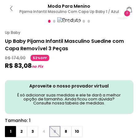
Moda Para Menino
Pijama Infantil Masculino Com Capa Up Baby 1 / Azul
0
Up Baby
Up Baby Pijama Infantil Masculino Suedine com
Capa Removível 3 Peças
R$
174
,
90
52%OFF
R$
83
,
08
no Pix
Aproveite o nosso provador virtual
É só adicionar suas medidas e ele te dará a melhor
opção de tamanho. Ainda ficou com dúvida?
Consulte nossa tabela de medidas.
Tamanho
:
1
1
2
3
4
6
8
10