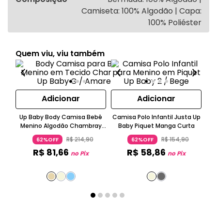
Camiseta: 100% Algodão | Capa:
100% Poliéster
Quem viu, viu também
Adicionar
Adicionar
Up Baby Body Camisa Bebê
Camisa Polo Infantil Justa Up
Menino Algodão Chambray
Baby Piquet Manga Curta
Manga Longa Amarelo
M
R$
214
,
90
R$
154
,
90
62%OFF
62%OFF
R$
81
,
66
R$
58
,
86
no Pix
no Pix