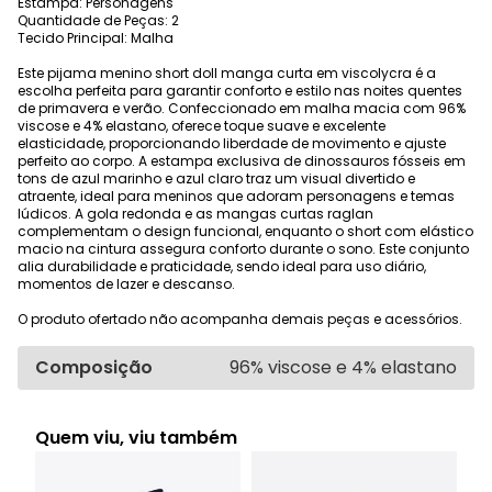
Estampa: Personagens
Quantidade de Peças: 2
Tecido Principal: Malha
Este pijama menino short doll manga curta em viscolycra é a
escolha perfeita para garantir conforto e estilo nas noites quentes
de primavera e verão. Confeccionado em malha macia com 96%
viscose e 4% elastano, oferece toque suave e excelente
elasticidade, proporcionando liberdade de movimento e ajuste
perfeito ao corpo. A estampa exclusiva de dinossauros fósseis em
tons de azul marinho e azul claro traz um visual divertido e
atraente, ideal para meninos que adoram personagens e temas
lúdicos. A gola redonda e as mangas curtas raglan
complementam o design funcional, enquanto o short com elástico
macio na cintura assegura conforto durante o sono. Este conjunto
alia durabilidade e praticidade, sendo ideal para uso diário,
momentos de lazer e descanso.
O produto ofertado não acompanha demais peças e acessórios.
Composição
96% viscose e 4% elastano
Quem viu, viu também