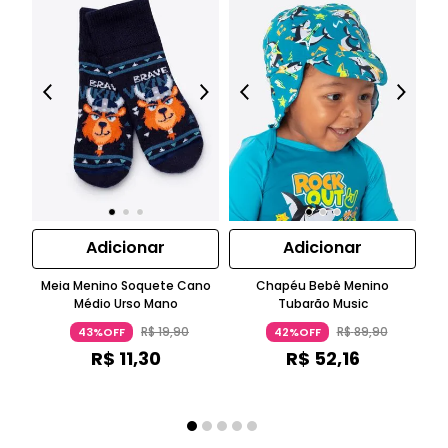
Adicionar
Adicionar
Meia Menino Soquete Cano
Chapéu Bebê Menino
S
Médio Urso Mano
Tubarão Music
R$
19
,
90
R$
89
,
90
43%OFF
42%OFF
R$
11
,
30
R$
52
,
16