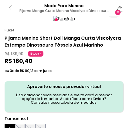
Moda Para Menino
Pijama Manga Curta Menino Viscolycra Dinossauro
0
Fósseis 1
Puket
Pijama Menino Short Doll Manga Curta Viscolycra
Estampa Dinossauro Fósseis Azul Marinho
R$
189
,
90
5%OFF
R$
180
,
40
ou 3x de
R$
60
,
13
sem juros
Aproveite o nosso provador virtual
É só adicionar suas medidas e ele te dará a melhor
opção de tamanho. Ainda ficou com dúvida?
Consulte nossa tabela de medidas.
Tamanho
:
1