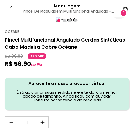
Maquiagem
Pincel De Maquiagem Multifuncional Angulado -
0
Soft Angled Brush Ocn2 Unica
OCEANE
Pincel Multifuncional Angulado Cerdas Sintéticas
Cabo Madeira Cobre Océane
R$
99
,
90
43%OFF
R$
56
,
90
no Pix
Aproveite o nosso provador virtual
É só adicionar suas medidas e ele te dará a melhor
opção de tamanho. Ainda ficou com dúvida?
Consulte nossa tabela de medidas.