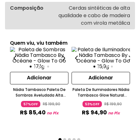
Composição
Cerdas sintéticas de alta
qualidade e cabo de madeira
com virola metálica
Quem viu, viu também
Adicionar
Adicionar
Nádia Tambasco Paleta De
Paleta De Iluminadores Nádia
Sombras Aveludada Alta
Tambasco Glow Natural
Pigmentação Bronze Glow To
Cintilante Glow To Go
R$
199
,
90
R$
199
,
90
57%OFF
53%OFF
Go OCEANE
OCEANE
R$
85
,
40
R$
94
,
90
no Pix
no Pix