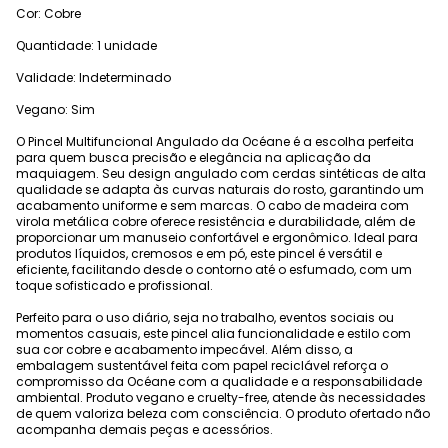
Cor: Cobre
Quantidade: 1 unidade
Validade: Indeterminado
Vegano: Sim
O Pincel Multifuncional Angulado da Océane é a escolha perfeita
para quem busca precisão e elegância na aplicação da
maquiagem. Seu design angulado com cerdas sintéticas de alta
qualidade se adapta às curvas naturais do rosto, garantindo um
acabamento uniforme e sem marcas. O cabo de madeira com
virola metálica cobre oferece resistência e durabilidade, além de
proporcionar um manuseio confortável e ergonômico. Ideal para
produtos líquidos, cremosos e em pó, este pincel é versátil e
eficiente, facilitando desde o contorno até o esfumado, com um
toque sofisticado e profissional.
Perfeito para o uso diário, seja no trabalho, eventos sociais ou
momentos casuais, este pincel alia funcionalidade e estilo com
sua cor cobre e acabamento impecável. Além disso, a
embalagem sustentável feita com papel reciclável reforça o
compromisso da Océane com a qualidade e a responsabilidade
ambiental. Produto vegano e cruelty-free, atende às necessidades
de quem valoriza beleza com consciência. O produto ofertado não
acompanha demais peças e acessórios.