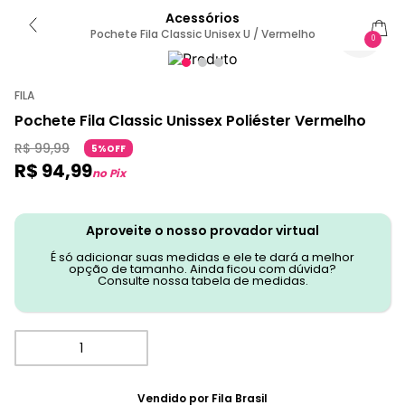
Acessórios
Pochete Fila Classic Unisex U / Vermelho
0
FILA
Pochete Fila Classic Unissex Poliéster Vermelho
R$
99
,
99
5%OFF
R$
94
,
99
no Pix
Aproveite o nosso provador virtual
É só adicionar suas medidas e ele te dará a melhor
opção de tamanho. Ainda ficou com dúvida?
Consulte nossa tabela de medidas.
Vendido por
Fila Brasil