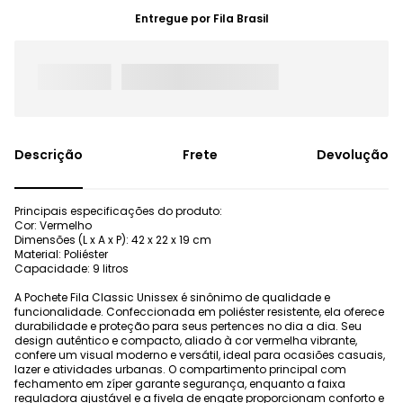
Entregue por
Fila Brasil
Frete
Devolução
Principais especificações do produto:
Cor: Vermelho
Dimensões (L x A x P): 42 x 22 x 19 cm
Material: Poliéster
Capacidade: 9 litros
A Pochete Fila Classic Unissex é sinônimo de qualidade e
funcionalidade. Confeccionada em poliéster resistente, ela oferece
durabilidade e proteção para seus pertences no dia a dia. Seu
design autêntico e compacto, aliado à cor vermelha vibrante,
confere um visual moderno e versátil, ideal para ocasiões casuais,
lazer e atividades urbanas. O compartimento principal com
fechamento em zíper garante segurança, enquanto a faixa
reguladora ajustável e a fivela de engate proporcionam conforto e