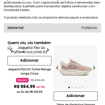
praticidade no uso. Com capacidade de 9 litros e dimensões bem
distribuídas, é perfeita para transportar objetos essenciais com
facilidade e estilo.
O produto ofertado não acompanha demais peças e acessórios.
Material
Poliéster
Quem viu, viu também
Adicionar
Jaqueta FILA UC Puffer Manga
Longa Cinza
K
R$
699
,
99
5%OFF
R$
664
,
99
no Pix
ou 5x de
R$
139
,
99
Adicionar
Tênis de Ginástica Unissex