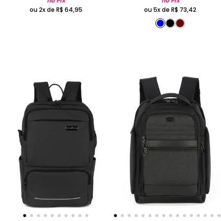
no Pix
no Pix
ou 2x de
R$
64
,
95
ou 5x de
R$
73
,
42