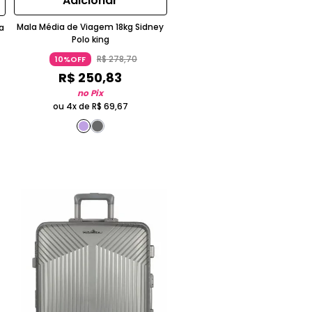
Adicionar
Mala Média de Viagem 18kg Sidney
a
Polo king
R$
278
,
70
10%OFF
R$
250
,
83
no Pix
ou 4x de
R$
69
,
67