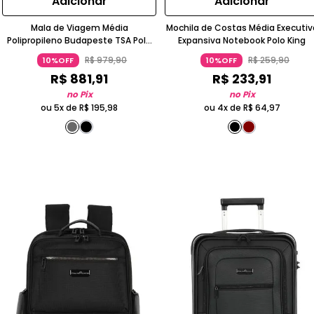
Adicionar
Adicionar
Mala de Viagem Média
Mochila de Costas Média Executiv
Polipropileno Budapeste TSA Polo
Expansiva Notebook Polo King
King
R$
979
,
90
R$
259
,
90
10%OFF
10%OFF
R$
881
,
91
R$
233
,
91
no Pix
no Pix
ou 5x de
R$
195
,
98
ou 4x de
R$
64
,
97