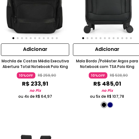
Adicionar
Adicionar
Mochila de Costas Média Executiva
Mala Bordo /Poliéster Argos para
Abertura Total Notebook Polo King
Notebook com TSA Polo King
R$
259
,
90
R$
538
,
90
10%OFF
10%OFF
R$
233
,
91
R$
485
,
01
no Pix
no Pix
ou 4x de
R$
64
,
97
ou 5x de
R$
107
,
78