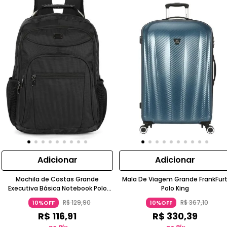
Adicionar
Adicionar
Mochila de Costas Grande
Mala De Viagem Grande FrankFur
Executiva Básica Notebook Polo
Polo King
King
R$
129
,
90
R$
367
,
10
10%OFF
10%OFF
R$
116
,
91
R$
330
,
39