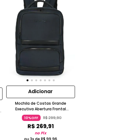
Adicionar
Mochila de Costas Grande
Executiva Abertura Frontal
Notebook Polo King
R$
299
,
90
10%OFF
R$
269
,
91
no Pix
ou 3x de
R$
99
,
96