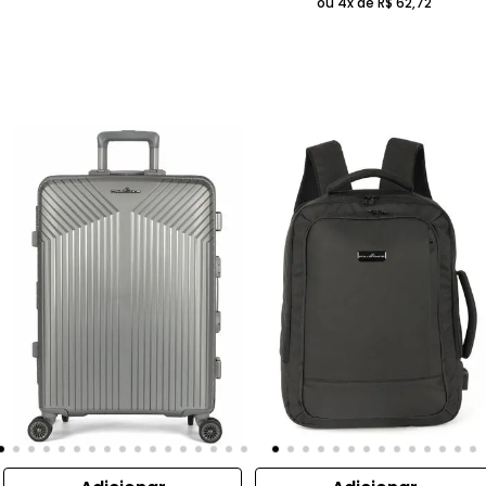
ou 4x de
R$
62
,
72