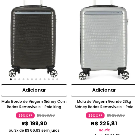
Adicionar
Adicionar
Mala Bordo de Viagem Sidney Com
Mala de Viagem Grande 23kg
Rodas Removíveis - Polo King
Sidney Rodas Removíveis - Polo
king
R$
269
,
90
R$
299
,
90
26%OFF
25%OFF
R$
199
,
90
R$
225
,
81
no Pix
ou 3x de
R$
66
,
63
sem juros