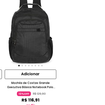
Adicionar
t
Mochila de Costas Grande
Executiva Básica Notebook Polo
King
R$
129
,
90
10%OFF
R$
116
,
91