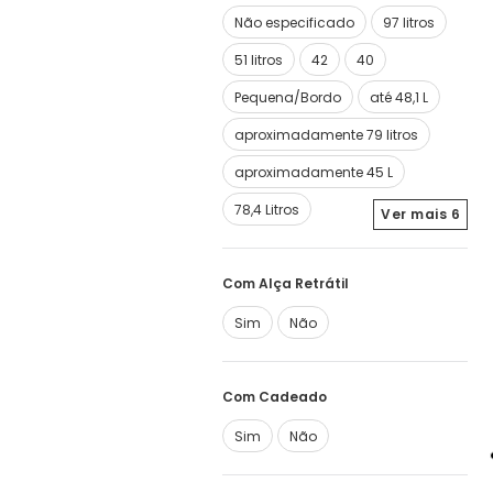
Não especificado
97 litros
51 litros
42
40
Pequena/Bordo
até 48,1 L
aproximadamente 79 litros
aproximadamente 45 L
78,4 Litros
Ver mais
6
Com Alça Retrátil
Sim
Não
Com Cadeado
Sim
Não