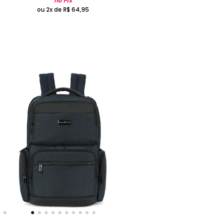
no Pix
ou 2x de
R$
64
,
95