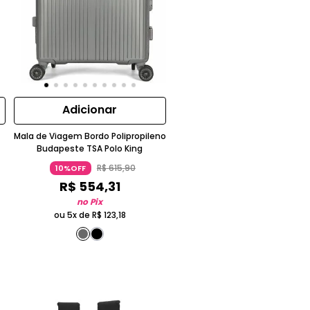
Adicionar
Mala de Viagem Bordo Polipropileno
Budapeste TSA Polo King
R$
615
,
90
10%OFF
R$
554
,
31
no Pix
ou 5x de
R$
123
,
18