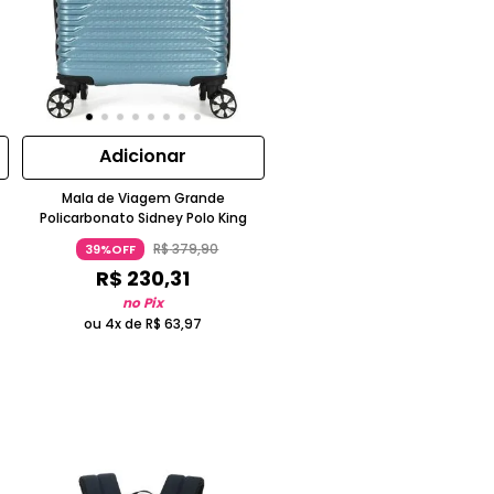
Adicionar
Mala de Viagem Grande
Policarbonato Sidney Polo King
R$
379
,
90
39%OFF
R$
230
,
31
no Pix
ou 4x de
R$
63
,
97