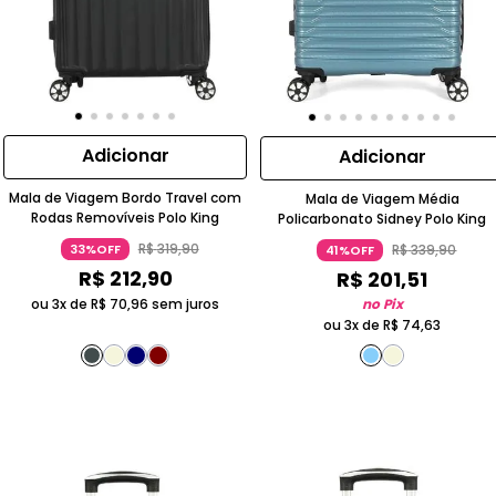
Adicionar
Adicionar
Mala de Viagem Bordo Travel com
Mala de Viagem Média
Rodas Removíveis Polo King
Policarbonato Sidney Polo King
R$
319
,
90
R$
339
,
90
33%OFF
41%OFF
R$
212
,
90
R$
201
,
51
no Pix
ou 3x de
R$
70
,
96
sem juros
ou 3x de
R$
74
,
63