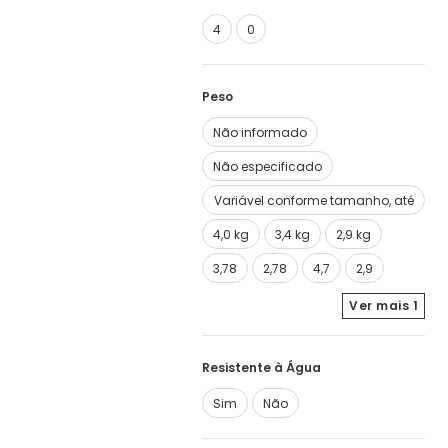
4
0
Peso
Não informado
Não especificado
Variável conforme tamanho, até
32 kg suportados
4,0 kg
3,4 kg
2,9 kg
3,78
2,78
4,7
2,9
Ver mais
1
Resistente à Água
Sim
Não