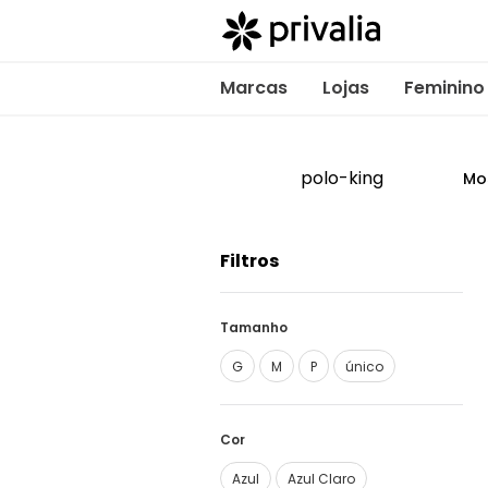
Marcas
Lojas
Feminino
polo-king
Mo
Filtros
Tamanho
G
M
P
único
Cor
Azul
Azul Claro