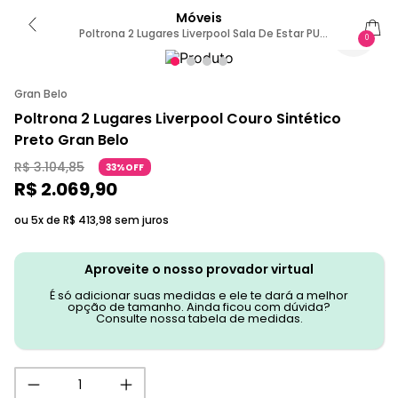
Móveis
Poltrona 2 Lugares Liverpool Sala De Estar PU
0
Sintético Preto G15 - Gran Belo
Gran Belo
Poltrona 2 Lugares Liverpool Couro Sintético
Preto Gran Belo
R$
3
.
104
,
85
33%OFF
R$
2
.
069
,
90
ou 5x de
R$
413
,
98
sem juros
Aproveite o nosso provador virtual
É só adicionar suas medidas e ele te dará a melhor
opção de tamanho. Ainda ficou com dúvida?
Consulte nossa tabela de medidas.