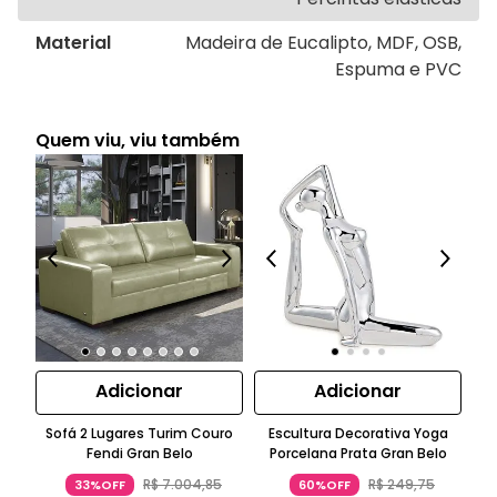
Material
Madeira de Eucalipto, MDF, OSB,
Espuma e PVC
Quem viu, viu também
Adicionar
Adicionar
Sofá 2 Lugares Turim Couro
Escultura Decorativa Yoga
E
Fendi Gran Belo
Porcelana Prata Gran Belo
G
R$
7
.
004
,
85
R$
249
,
75
33%OFF
60%OFF