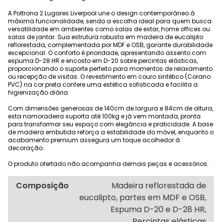
A Poltrona 2 Lugares Liverpool une o design contemporâneo à
máxima funcionalidade, sendo a escolha ideal para quem busca
versatilidade em ambientes como salas de estar, home offices ou
salas de jantar. Sua estrutura robusta em madeira de eucalipto
reflorestada, complementada por MDF e OSB, garante durabilidade
excepcional. O conforto é prioridade, apresentando assento com
espuma D-28 HR e encosto em D-20 sobre percintas elásticas,
proporcionando o suporte perfeito para momentos de relaxamento
ou recepção de visitas. O revestimento em couro sintético (Corano
PVC) na cor preta confere uma estética sofisticada e facilita a
higienização diária.
Com dimensões generosas de 140cm de largura e 84cm de altura,
esta namoradeira suporta até 100kg e já vem montada, pronta
para transformar seu espaço com elegância e praticidade. A base
de madeira embutida reforça a estabilidade do móvel, enquanto o
acabamento premium assegura um toque acolhedor à
decoração.
O produto ofertado não acompanha demais peças e acessórios.
Composição
Madeira reflorestada de
eucalipto, partes em MDF e OSB,
Espuma D-20 e D-28 HR,
Percintas elásticas