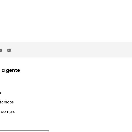
 a gente
a
técnicos
e compra