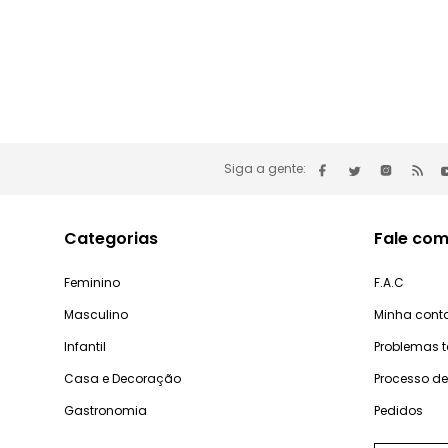
Siga a gente:
Categorias
Fale com
Feminino
F.A.C
Masculino
Minha cont
Infantil
Problemas 
Casa e Decoração
Processo d
Gastronomia
Pedidos