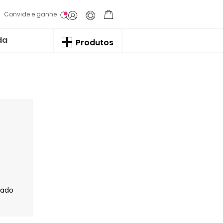
Convide e ganhe
da
Produtos
jado