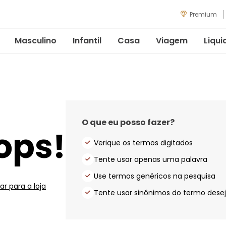
Premium
Masculino
Infantil
Casa
Viagem
Liqui
O que eu posso fazer?
ops!
Verique os termos digitados
Tente usar apenas uma palavra
Use termos genéricos na pesquisa
ar para a loja
Tente usar sinônimos do termo dese