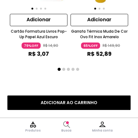
Adicionar
Adicionar
Cartão Formatura Livros Pop-
Garrafa Térmica Muda De Cor
Up Papel Azul Escuro
Ovo Fit Inox Amarelo
Gin
R$
14
,
90
R$
149
,
90
79%OFF
65%OFF
R$
3
,
07
R$
52
,
89
ADICIONAR AO CARRINHO
Produtos
Busca
Minha conta