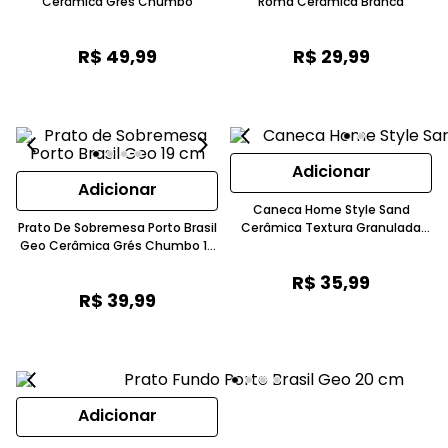
Cerâmica Grés Chumbo
Roma Cerâmica Branca
R$
49
,
99
R$
29
,
99
Adicionar
Adicionar
Caneca Home Style Sand
Prato De Sobremesa Porto Brasil
Cerâmica Textura Granulada
Geo Cerâmica Grés Chumbo 19
Cinza Escuro
Cm
R$
35
,
99
R$
39
,
99
Adicionar