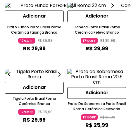
Adicionar
Adicionar
Prato Fundo Porto Brasil Roma
Caneca Porto Brasil Roma
Cerâmica Faiança Branco
Cerâmica Relevo Branco
R$
35
,
99
R$
35
,
99
17%OFF
17%OFF
R$
29
,
99
R$
29
,
99
Adicionar
Adicionar
Tigela Porto Brasil Roma
Cerâmica Branca
Prato De Sobremesa Porto Brasil
Roma Cerâmica Relevada
R$
35
,
99
17%OFF
Branco
R$
29
,
99
13%OFF
R$
29
,
99
R$
25
,
99