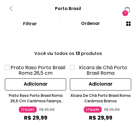
Porto Brasil
0
Você viu todos os
13
produtos
Adicionar
Adicionar
Prato Raso Porto Brasil Roma
Xícara De Chá Porto Brasil Roma
26,5 Cm Cerâmica Faiança
Cerâmica Branco
Branco
R$
35
,
99
R$
35
,
99
17%OFF
17%OFF
R$
29
,
99
R$
29
,
99