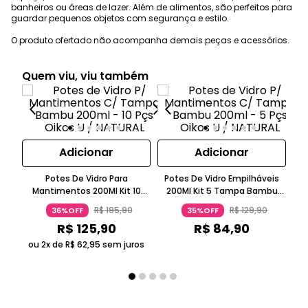
banheiros ou áreas de lazer. Além de alimentos, são perfeitos para
guardar pequenos objetos com segurança e estilo.
O produto ofertado não acompanha demais peças e acessórios.
Quem viu, viu também
Adicionar
Adicionar
Potes De Vidro Para
Potes De Vidro Empilháveis
Mantimentos 200Ml Kit 10
200Ml Kit 5 Tampa Bambu
Bambu Branco
Borossilicato Bege Oikos
H
R$
195
,
90
R$
129
,
90
36%OFF
35%OFF
R$
125
,
90
R$
84
,
90
ou 2x de
R$
62
,
95
sem juros