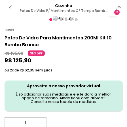
Cozinha
Potes De Vidro P/ Mantimentos C/ Tampa Bambu
0
200ml - 10 Pçs Oikos U / NATURAL
Oikos
Potes De Vidro Para Mantimentos 200Ml Kit 10
Bambu Branco
R$
195
,
90
36%OFF
R$
125
,
90
ou 2x de
R$
62
,
95
sem juros
Aproveite o nosso provador virtual
É só adicionar suas medidas e ele te dará a melhor
opção de tamanho. Ainda ficou com dúvida?
Consulte nossa tabela de medidas.