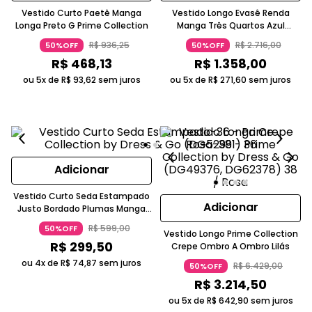
Vestido Curto Paetê Manga
Vestido Longo Evasê Renda
Longa Preto G Prime Collection
Manga Três Quartos Azul
Serenity Prime Collection
R$
936
,
25
R$
2
.
716
,
00
50%OFF
50%OFF
R$
468
,
13
R$
1
.
358
,
00
ou 5x de
R$
93
,
62
sem juros
ou 5x de
R$
271
,
60
sem juros
Adicionar
Vestido Curto Seda Estampado
Adicionar
Justo Bordado Plumas Manga
Longa Cinza Escuro Prime
R$
599
,
00
50%OFF
Collection
Vestido Longo Prime Collection
R$
299
,
50
Crepe Ombro A Ombro Lilás
ou 4x de
R$
74
,
87
sem juros
R$
6
.
429
,
00
50%OFF
R$
3
.
214
,
50
ou 5x de
R$
642
,
90
sem juros