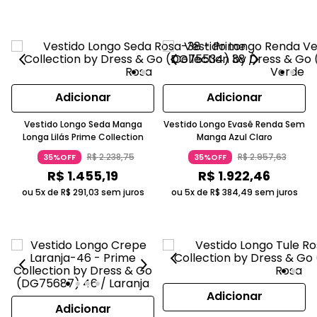
Adicionar
Adicionar
Vestido Longo Seda Manga
Vestido Longo Evasê Renda Sem
Longa Lilás Prime Collection
Manga Azul Claro
R$
2
.
238
,
75
R$
2
.
957
,
63
35%OFF
35%OFF
R$
1
.
455
,
19
R$
1
.
922
,
46
ou 5x de
R$
291
,
03
sem juros
ou 5x de
R$
384
,
49
sem juros
Adicionar
Adicionar