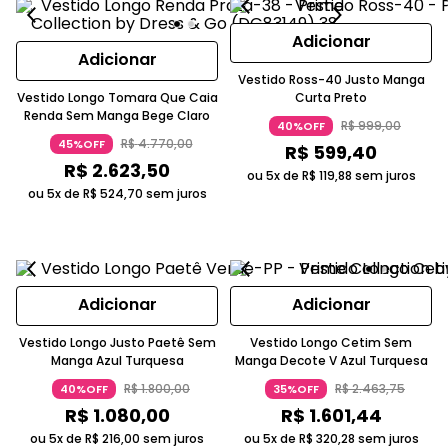
Adicionar
Adicionar
Vestido Ross-40 Justo Manga
Vestido Longo Tomara Que Caia
Curta Preto
Renda Sem Manga Bege Claro
R$
999
,
00
40%OFF
R$
4
.
770
,
00
45%OFF
R$
599
,
40
R$
2
.
623
,
50
ou 5x de
R$
119
,
88
sem juros
ou 5x de
R$
524
,
70
sem juros
Adicionar
Adicionar
Vestido Longo Justo Paetê Sem
Vestido Longo Cetim Sem
Manga Azul Turquesa
Manga Decote V Azul Turquesa
R$
1
.
800
,
00
R$
2
.
463
,
75
40%OFF
35%OFF
R$
1
.
080
,
00
R$
1
.
601
,
44
ou 5x de
R$
216
,
00
sem juros
ou 5x de
R$
320
,
28
sem juros