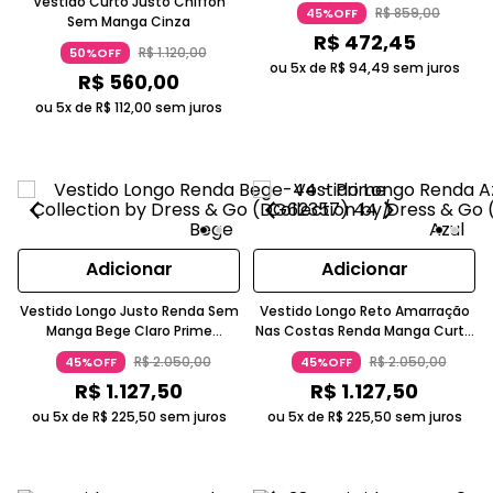
Vestido Curto Justo Chiffon
Prime Collection
R$
859
,
00
45%OFF
Sem Manga Cinza
R$
472
,
45
R$
1
.
120
,
00
50%OFF
ou 5x de
R$
94
,
49
sem juros
R$
560
,
00
ou 5x de
R$
112
,
00
sem juros
Adicionar
Adicionar
Vestido Longo Justo Renda Sem
Vestido Longo Reto Amarração
Manga Bege Claro Prime
Nas Costas Renda Manga Curta
Collection 44
Azul Marinho
R$
2
.
050
,
00
R$
2
.
050
,
00
45%OFF
45%OFF
R$
1
.
127
,
50
R$
1
.
127
,
50
ou 5x de
R$
225
,
50
sem juros
ou 5x de
R$
225
,
50
sem juros