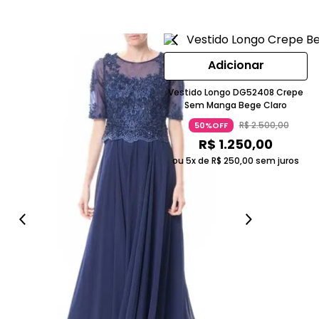
Adicionar
Vestido Longo DG52408 Crepe
Sem Manga Bege Claro
R$
2
.
500
,
00
50%OFF
R$
1
.
250
,
00
ou 5x de
R$
250
,
00
sem juros