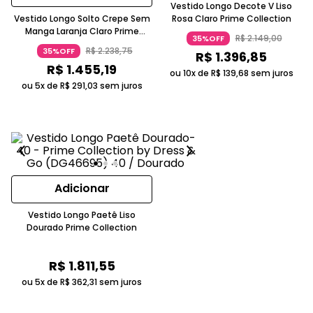
Vestido Longo Decote V Liso
Vestido Longo Solto Crepe Sem
Rosa Claro Prime Collection
Manga Laranja Claro Prime
R$
2
.
149
,
00
35%OFF
Collection 46
R$
2
.
238
,
75
35%OFF
R$
1
.
396
,
85
R$
1
.
455
,
19
ou 10x de
R$
139
,
68
sem juros
ou 5x de
R$
291
,
03
sem juros
Adicionar
Vestido Longo Paetê Liso
Dourado Prime Collection
R$
1
.
811
,
55
ou 5x de
R$
362
,
31
sem juros