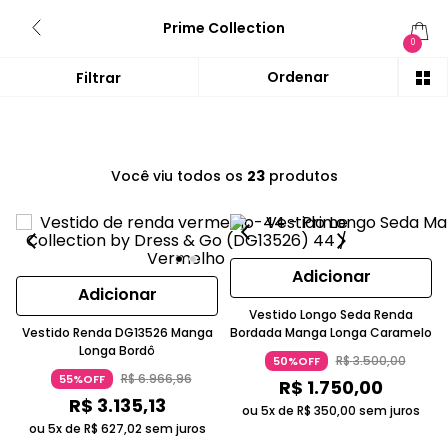
Prime Collection
0
Você viu todos os
23
produtos
Adicionar
Adicionar
Vestido Longo Seda Renda
Vestido Renda DG13526 Manga
Bordada Manga Longa Caramelo
Longa Bordô
R$
3
.
500
,
00
50%OFF
R$
6
.
966
,
96
55%OFF
R$
1
.
750
,
00
R$
3
.
135
,
13
ou 5x de
R$
350
,
00
sem juros
ou 5x de
R$
627
,
02
sem juros