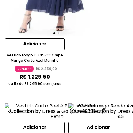
Adicionar
Vestido Longo DG49322 Crepe
Manga Curta Azul Marinho
R$
2
.
459
,
00
50%OFF
R$
1
.
229
,
50
ou 5x de
R$
245
,
90
sem juros
Adicionar
Adicionar