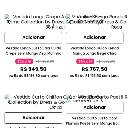
Adicionar
Adicionar
Vestido Longo Justo Saia Fluida
Vestido Longo Fluido Renda
Crepe Sem Manga Azul Marinho
Manga Longa Bege Claro
R$
1
.
899
,
00
R$
1
.
535
,
00
50%OFF
50%OFF
R$
949
,
50
R$
767
,
50
ou 5x de
R$
189
,
90
sem juros
ou 5x de
R$
153
,
50
sem juros
Adicionar
Adicionar
Vestido Curto Justo Com
Plumas Paetê Sem Manga Bordô