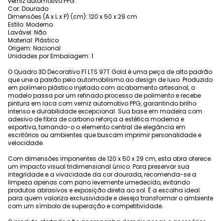
verniz automotivo PPG.
Cor: Dourado
Dimensões (A x L x P) (cm): 120 x 50 x 29 cm
Estilo: Moderno
Lavável: Não
Material: Plástico
Origem: Nacional
Unidades por Embalagem: 1
O Quadro 3D Decorativo F1 LTS 97T Gold é uma peça de alto padrão
que une a paixão pelo automobilismo ao design de luxo. Produzido
em polímero plástico injetado com acabamento artesanal, o
modelo passa por um refinado processo de polimento e recebe
pintura em laca com verniz automotivo PPG, garantindo brilho
intenso e durabilidade excepcional. Sua base em madeira com
adesivo de fibra de carbono reforça a estética moderna e
esportiva, tornando-o o elemento central de elegância em
escritórios ou ambientes que buscam imprimir personalidade e
velocidade.
Com dimensões imponentes de 120 x 50 x 29 cm, esta obra oferece
um impacto visual tridimensional único. Para preservar sua
integridade e a vivacidade da cor dourada, recomenda-se a
limpeza apenas com pano levemente umedecido, evitando
produtos abrasivos e exposição direta ao sol. É a escolha ideal
para quem valoriza exclusividade e deseja transformar o ambiente
com um símbolo de superação e competitividade.