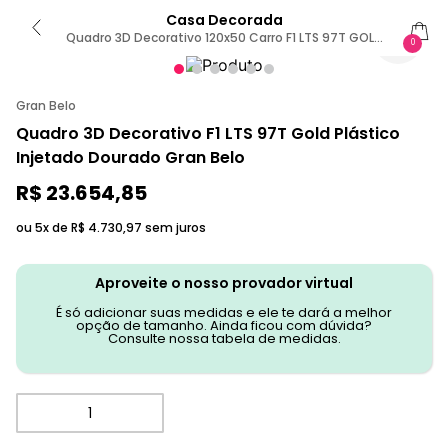
Casa Decorada
Quadro 3D Decorativo 120x50 Carro F1 LTS 97T GOLD
0
G53 - Gran Belo
Gran Belo
Quadro 3D Decorativo F1 LTS 97T Gold Plástico
Injetado Dourado Gran Belo
R$
23
.
654
,
85
ou 5x de
R$
4
.
730
,
97
sem juros
Aproveite o nosso provador virtual
É só adicionar suas medidas e ele te dará a melhor
opção de tamanho. Ainda ficou com dúvida?
Consulte nossa tabela de medidas.