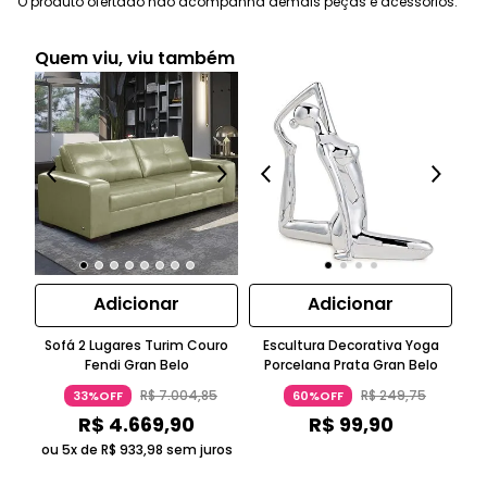
O produto ofertado não acompanha demais peças e acessórios.
Quem viu, viu também
Adicionar
Adicionar
Sofá 2 Lugares Turim Couro
Escultura Decorativa Yoga
E
Fendi Gran Belo
Porcelana Prata Gran Belo
G
R$
7
.
004
,
85
R$
249
,
75
33%OFF
60%OFF
R$
4
.
669
,
90
R$
99
,
90
ou 5x de
R$
933
,
98
sem juros