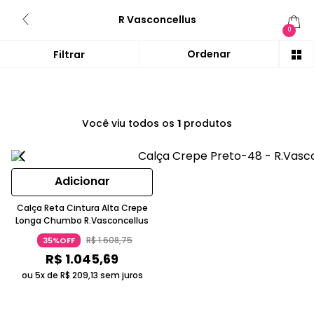
R Vasconcellus
0
Você viu todos os
1
produtos
Adicionar
Calça Reta Cintura Alta Crepe
Longa Chumbo R.Vasconcellus
R$
1
.
608
,
75
35%OFF
R$
1
.
045
,
69
ou 5x de
R$
209
,
13
sem juros