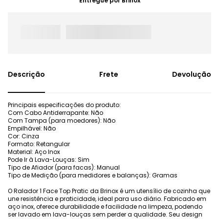
Entregue por
Brinox
Frete
Devolução
Principais especificações do produto:
Com Cabo Antiderrapante: Não
Com Tampa (para moedores): Não
Empilhável: Não
Cor: Cinza
Formato: Retangular
Material: Aço Inox
Pode Ir à Lava-Louças: Sim
Tipo de Afiador (para facas): Manual
Tipo de Medição (para medidores e balanças): Gramas
O Ralador 1 Face Top Pratic da Brinox é um utensílio de cozinha que
une resistência e praticidade, ideal para uso diário. Fabricado em
aço inox, oferece durabilidade e facilidade na limpeza, podendo
ser lavado em lava-louças sem perder a qualidade. Seu design