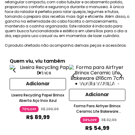
retangular compacto, com cabo tubular e acabamento polido,
proporciona conforto e segurança durante o manuseio. A única
face do ralador é perfeita para ralar queijos, legumes e frutas,
tornando o preparo das receitas mais ágil e eficiente. Além disso, o
gancho na extremidade do cabo facilita o armazenamento,
mantendo a cozinha organizada. Este ralador é indicado para
quem busca funcionalidade e estética em utensílios para o dia a
dia, seja para uso casual ou em momentos de lazer culinário.
O produto ofertado não acompanha demais peças e acessórios.
Quem viu, viu também
Adicionar
Adicionar
Lixeira Recycling Papel Brinox
Aberta Aço Inox Azul
Forma Para Airfryer Brinox
R$
299
,
99
70%OFF
Ceramic Life Bakeware
Ce
R$
89
,
99
Ø16Cm 7Cm Alumínio Vanilla
R$
82
,
99
34%OFF
R$
54
,
99
ou