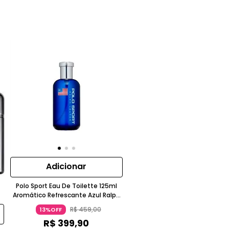
Adicionar
Polo Sport Eau De Toilette 125ml
Aromático Refrescante Azul Ralph
Lauren
R$
459
,
00
13%OFF
R$
399
,
90