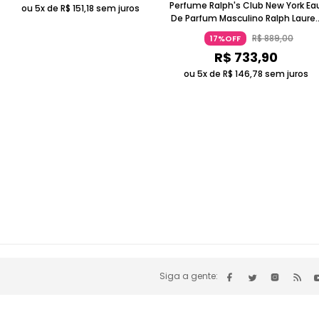
Perfume Ralph's Club New York Ea
ou 5x de
R$
151
,
18
sem juros
De Parfum Masculino Ralph Laure
110ml
R$
889
,
00
17%OFF
R$
733
,
90
ou 5x de
R$
146
,
78
sem juros
Siga a gente: