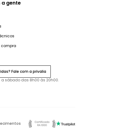
 a gente
a
técnicos
e compra
idas? Fale com a privalia
 a sábado das 8h00 às 20h00.
ecimentos