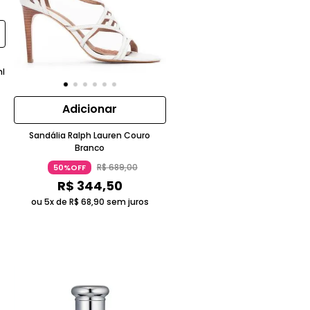
ml
Adicionar
Sandália Ralph Lauren Couro
Branco
R$
689
,
00
50%OFF
R$
344
,
50
ou 5x de
R$
68
,
90
sem juros