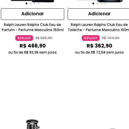
Adicionar
Adicionar
Ralph Lauren Ralphs Club Eau de
Ralph Lauren Ralphs Club Eau de
Parfum - Perfume Masculino 150ml
Toilette - Perfume Masculino 100
R$
986
,
90
R$
764
,
90
53%OFF
53%OFF
R$
466
,
90
R$
362
,
90
ou 5x de
R$
93
,
38
sem juros
ou 5x de
R$
72
,
58
sem juros