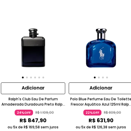
Adicionar
Adicionar
Ralph's Club Eau De Parfum
Polo Blue Perfume Eau De Toilett
Amadeirada Duradoura Preto Ralph
Frescor Aquático Azul 125ml Ralp
Lauren
Lauren
R$
1
.
109
,
00
R$
809
,
00
24%OFF
22%OFF
R$
847
,
90
R$
631
,
90
ou 5x de
R$
169
,
58
sem juros
ou 5x de
R$
126
,
38
sem juros