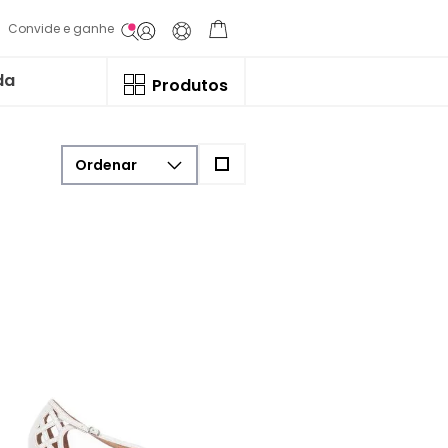
Convide e ganhe
da
Produtos