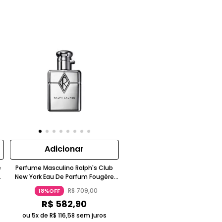
Adicionar
e
Perfume Masculino Ralph's Club
h
New York Eau De Parfum Fougère
Ambarado Ralph Lauren 60ml
R$
709
,
00
18%OFF
R$
582
,
90
ou 5x de
R$
116
,
58
sem juros