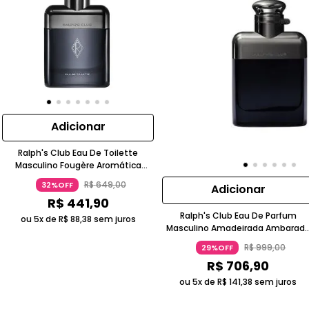
Adicionar
Ralph's Club Eau De Toilette
Masculino Fougère Aromática
Amadeirada 50 Ml Ralph Lauren
R$
649
,
00
32%OFF
Adicionar
R$
441
,
90
Ralph's Club Eau De Parfum
ou 5x de
R$
88
,
38
sem juros
Masculino Amadeirada Ambarad
Frasco Preto 100ml Ralph Lauren
R$
999
,
00
29%OFF
R$
706
,
90
ou 5x de
R$
141
,
38
sem juros