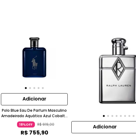
Adicionar
Polo Blue Eau De Parfum Masculino
Amadeirado Aquático Azul Cobalto
Ralph Lauren
R$
919
,
00
18%OFF
Adicionar
R$
755
,
90