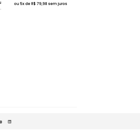
u
ou 5x de
R$
79
,
98
sem juros
n